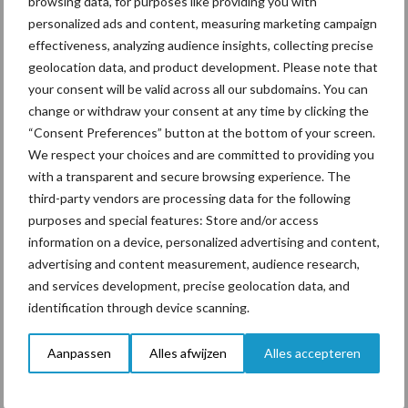
browsing data, for purposes like providing you with
Een andere reden van diarree kan een onjuiste voermethode zijn.
personalized ads and content, measuring marketing campaign
effectiveness, analyzing audience insights, collecting precise
Geef direct na de geboorte voldoende kwalitatieve
geolocation data, and product development. Please note that
biest zodat het dier antistoffen binnenkrijgt;
your consent will be valid across all our subdomains. You can
change or withdraw your consent at any time by clicking the
Een kalf moet altijd beschikking hebben over goed (vers)
“Consent Preferences” button at the bottom of your screen.
water. Gijs: “Eventueel kan een schone speenemmer gevuld
We respect your choices and are committed to providing you
worden met water;”
with a transparent and secure browsing experience. The
Een kalf kan last krijgen van verteringsdiarree als de biest niet
third-party vendors are processing data for the following
in de lebmaag komt, maar in de pens. Gijs: “Een nieuwe speen
purposes and special features: Store and/or access
information on a device, personalized advertising and content,
zorgt voor betere speekselstimulatie waardoor de
advertising and content measurement, audience research,
slokdarmeffect in werking treedt zodat er geen melk in de
and services development, precise geolocation data, and
pens terechtkomt. Ook het gebruik van een kleine speen met
identification through device scanning.
een niet te grote opening verkleint de kans op
verteringsdiarree.”
Aanpassen
Alles afwijzen
Alles accepteren
Project biestmanagement