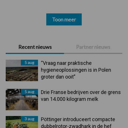
Toon meer
Primaire
Recent nieuws
Partner nieuws
Sidebar
5 aug
“Vraag naar praktische
hygieneoplossingen is in Polen
groter dan ooit”
5 aug
Drie Franse bedrijven over de grens
van 14.000 kilogram melk
3 aug
Pöttinger introduceert compacte
dubbelrotor-zwadhark in de hef