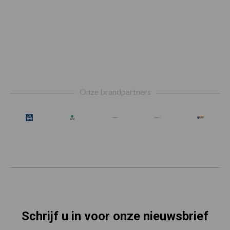
Footer
Onze brandpartners
Schrijf u in voor onze nieuwsbrief