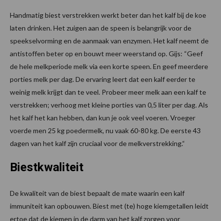
Handmatig biest verstrekken werkt beter dan het kalf bij de koe
laten drinken. Het zuigen aan de speen is belangrijk voor de
speekselvorming en de aanmaak van enzymen. Het kalf neemt de
antistoffen beter op en bouwt meer weerstand op. Gijs: “Geef
de hele melkperiode melk via een korte speen. En geef meerdere
porties melk per dag. De ervaring leert dat een kalf eerder te
weinig melk krijgt dan te veel. Probeer meer melk aan een kalf te
verstrekken; verhoog met kleine porties van 0,5 liter per dag. Als
het kalf het kan hebben, dan kun je ook veel voeren. Vroeger
voerde men 25 kg poedermelk, nu vaak 60-80 kg. De eerste 43
dagen van het kalf zijn cruciaal voor de melkverstrekking.“
Biestkwaliteit
De kwaliteit van de biest bepaalt de mate waarin een kalf
immuniteit kan opbouwen. Biest met (te) hoge kiemgetallen leidt
ertoe dat de kiemen in de darm van het kalf zorgen voor