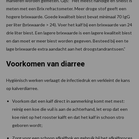
manieren worden gemeten. Gijs: “Het meest handige en snelst is
meten met een Brix refractometer. Meer droge stof geeft een
hogere brixwaarde. Goede kwaliteit biest bevat minimaal 70 IgG
per liter (brixwaarde > 24). Voer het kalf bij een brixwaarde van 24
drie liter biest. Een lagere brixwaarde is een lagere kwaliteit biest
en dan moet er meer biest worden gegeven. Besteed bij een te
lage brixwaarde extra aandacht aan het droogstandrantsoen.”
Voorkomen van diarree
Hygiënisch werken verlaagt de infectiedruk en verkleint de kans
op kalverdiarree.
Voorkom dat een kalf direct in aanmerking komt met mest:
reinig een koe die vuil is aan de achterhand, let erop dat een
koe niet op het rooster kalft en dat het kalf in schoon stro
geboren wordt;
Zorg voor een schoon afkalfhok en gebruik bij het afkalfproces