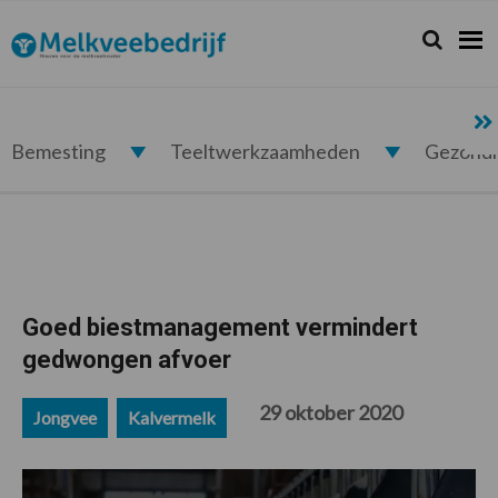
Spring
Door
Spring
Spring
naar
naar
naar
naar
Zoeken...
Zoek
Melkveebedrijf.nl
de
de
de
de
hoofdnavigatie
hoofd
eerste
voettekst
inhoud
sidebar
Bemesting
Teeltwerkzaamheden
Gezond
Goed biestmanagement vermindert
gedwongen afvoer
29 oktober 2020
Jongvee
Kalvermelk