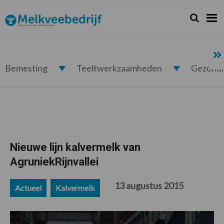
Spring
Door
Spring
Spring
naar
naar
naar
naar
Zoeken...
Zoek
Melkveebedrijf.nl
de
de
de
de
hoofdnavigatie
hoofd
eerste
voettekst
inhoud
sidebar
Bemesting
Teeltwerkzaamheden
Gezond
Nieuwe lijn kalvermelk van
AgruniekRijnvallei
13 augustus 2015
Actueel
Kalvermelk