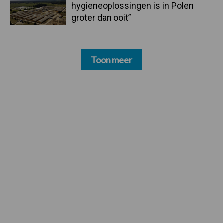
hygieneoplossingen is in Polen
groter dan ooit”
Toon meer
Footer