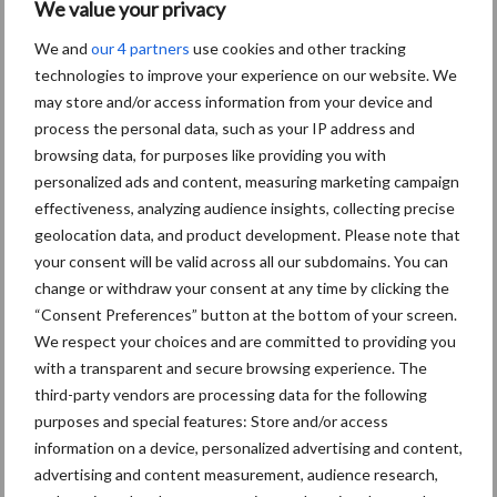
We value your privacy
Themapagina's
We and
our 4 partners
use cookies and other tracking
technologies to improve your experience on our website. We
Diergezondheid
Bemesting
Fokkerij
Melkv
may store and/or access information from your device and
process the personal data, such as your IP address and
browsing data, for purposes like providing you with
personalized ads and content, measuring marketing campaign
effectiveness, analyzing audience insights, collecting precise
Mastitis
Hittestress
geolocation data, and product development. Please note that
your consent will be valid across all our subdomains. You can
change or withdraw your consent at any time by clicking the
“Consent Preferences” button at the bottom of your screen.
We respect your choices and are committed to providing you
Toon meer
with a transparent and secure browsing experience. The
third-party vendors are processing data for the following
purposes and special features: Store and/or access
information on a device, personalized advertising and content,
Primaire
Recent nieuws
Partner nieuws
advertising and content measurement, audience research,