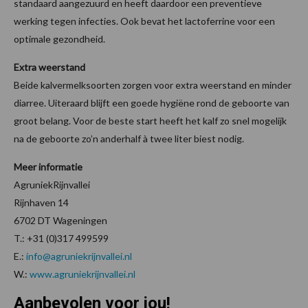
standaard aangezuurd en heeft daardoor een preventieve
werking tegen infecties. Ook bevat het lactoferrine voor een
optimale gezondheid.
Extra weerstand
Beide kalvermelksoorten zorgen voor extra weerstand en minder
diarree. Uiteraard blijft een goede hygiëne rond de geboorte van
groot belang. Voor de beste start heeft het kalf zo snel mogelijk
na de geboorte zo’n anderhalf à twee liter biest nodig.
Meer informatie
AgruniekRijnvallei
Rijnhaven 14
6702 DT Wageningen
T.: +31 (0)317 499599
E.:
info@agruniekrijnvallei.nl
W.:
www.agruniekrijnvallei.nl
Aanbevolen voor jou!