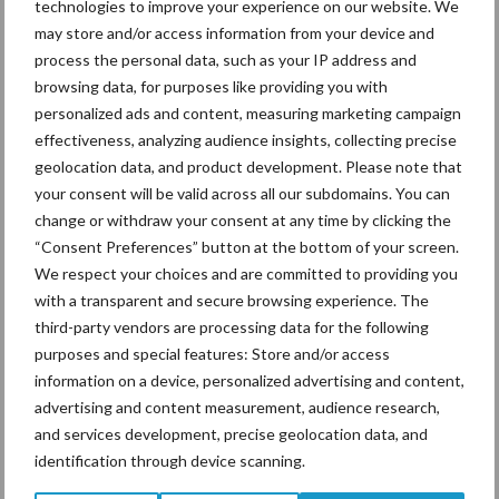
technologies to improve your experience on our website. We
may store and/or access information from your device and
process the personal data, such as your IP address and
browsing data, for purposes like providing you with
Mastitis
Hittestress
personalized ads and content, measuring marketing campaign
effectiveness, analyzing audience insights, collecting precise
geolocation data, and product development. Please note that
your consent will be valid across all our subdomains. You can
change or withdraw your consent at any time by clicking the
Toon meer
“Consent Preferences” button at the bottom of your screen.
We respect your choices and are committed to providing you
with a transparent and secure browsing experience. The
third-party vendors are processing data for the following
Primaire
Recent nieuws
Partner nieuws
purposes and special features: Store and/or access
Sidebar
information on a device, personalized advertising and content,
advertising and content measurement, audience research,
6 aug
ForFarmers ziet volume en
and services development, precise geolocation data, and
marktaandeel groeien in krimpende
identification through device scanning.
Nederlandse markt