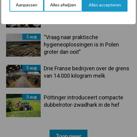
Aanpassen
Alles afwijzen
Alles accepteren
6 aug
Tien praktische tips voor een
langere levensduur
5 aug
“Vraag naar praktische
hygieneoplossingen is in Polen
groter dan ooit”
5 aug
Drie Franse bedrijven over de grens
van 14.000 kilogram melk
3 aug
Pöttinger introduceert compacte
dubbelrotor-zwadhark in de hef
Toon meer