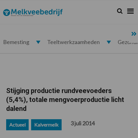
Spring
Door
Spring
Spring
naar
naar
naar
naar
Zoeken...
Zoek
Melkveebedrijf.nl
de
de
de
de
hoofdnavigatie
hoofd
eerste
voettekst
inhoud
sidebar
Bemesting
Teeltwerkzaamheden
Gezond
Stijging productie rundveevoeders
(5,4%), totale mengvoerproductie licht
dalend
3 juli 2014
Actueel
Kalvermelk