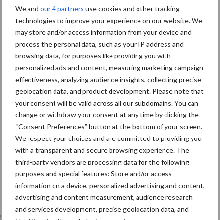
We and
our 4 partners
use cookies and other tracking
technologies to improve your experience on our website. We
may store and/or access information from your device and
process the personal data, such as your IP address and
browsing data, for purposes like providing you with
personalized ads and content, measuring marketing campaign
effectiveness, analyzing audience insights, collecting precise
geolocation data, and product development. Please note that
your consent will be valid across all our subdomains. You can
change or withdraw your consent at any time by clicking the
“Consent Preferences” button at the bottom of your screen.
Tien praktische tips voor een langere
We respect your choices and are committed to providing you
levensduur
with a transparent and secure browsing experience. The
third-party vendors are processing data for the following
purposes and special features: Store and/or access
information on a device, personalized advertising and content,
advertising and content measurement, audience research,
and services development, precise geolocation data, and
lkveebedrijf
Veevoer
Wet en regelgeving