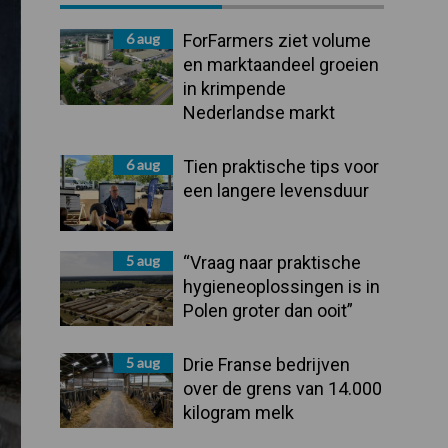
Sidebar
6 aug
ForFarmers ziet volume
en marktaandeel groeien
in krimpende
Nederlandse markt
6 aug
Tien praktische tips voor
een langere levensduur
5 aug
“Vraag naar praktische
hygieneoplossingen is in
Polen groter dan ooit”
5 aug
Drie Franse bedrijven
over de grens van 14.000
kilogram melk