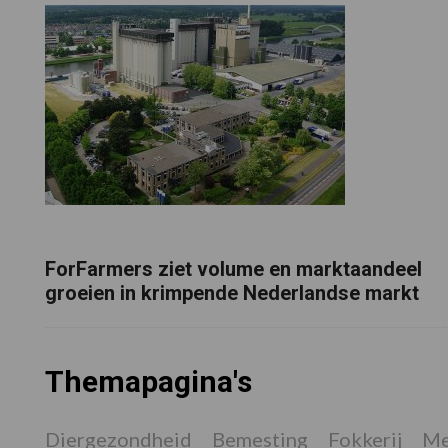
ForFarmers ziet volume en marktaandeel
groeien in krimpende Nederlandse markt
Themapagina's
Diergezondheid
Bemesting
Fokkerij
Me