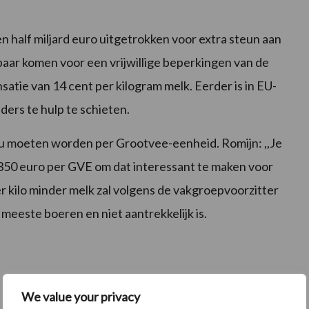
half miljard euro uitgetrokken voor extra steun aan
aar komen voor een vrijwillige beperkingen van de
tie van 14 cent per kilogram melk. Eerder is in EU-
ders te hulp te schieten.
u moeten worden per Grootvee-eenheid. Romijn: ,,Je
350 euro per GVE om dat interessant te maken voor
 kilo minder melk zal volgens de vakgroepvoorzitter
meeste boeren en niet aantrekkelijk is.
We value your privacy