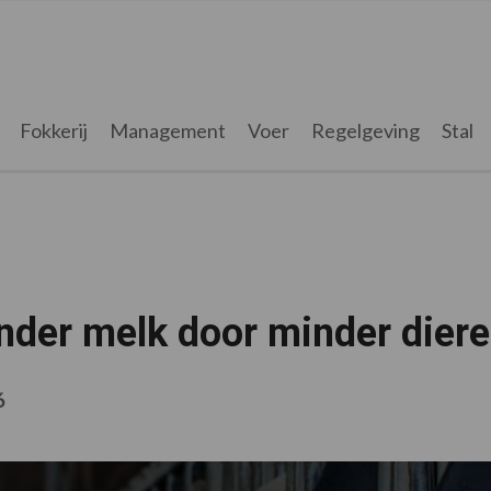
Fokkerij
Management
Voer
Regelgeving
Stal
nder melk door minder dier
6