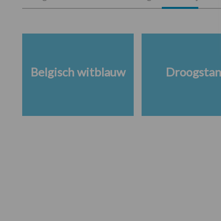
Belgisch witblauw
Droogsta
Footer