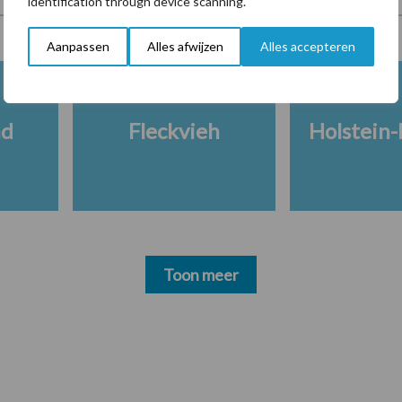
identification through device scanning.
Aanpassen
Alles afwijzen
Alles accepteren
nd
Fleckvieh
Holstein-
Toon meer