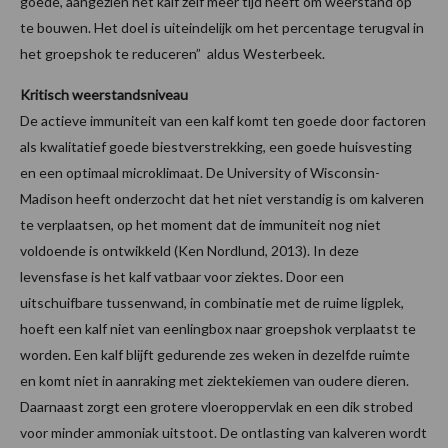
goede, aangezien het kalf zelf meer tijd heeft om weerstand op
te bouwen. Het doel is uiteindelijk om het percentage terugval in
het groepshok te reduceren” aldus Westerbeek.
Kritisch weerstandsniveau
De actieve immuniteit van een kalf komt ten goede door factoren
als kwalitatief goede biestverstrekking, een goede huisvesting
en een optimaal microklimaat. De University of Wisconsin-
Madison heeft onderzocht dat het niet verstandig is om kalveren
te verplaatsen, op het moment dat de immuniteit nog niet
voldoende is ontwikkeld (Ken Nordlund, 2013). In deze
levensfase is het kalf vatbaar voor ziektes. Door een
uitschuifbare tussenwand, in combinatie met de ruime ligplek,
hoeft een kalf niet van eenlingbox naar groepshok verplaatst te
worden. Een kalf blijft gedurende zes weken in dezelfde ruimte
en komt niet in aanraking met ziektekiemen van oudere dieren.
Daarnaast zorgt een grotere vloeroppervlak en een dik strobed
voor minder ammoniak uitstoot. De ontlasting van kalveren wordt