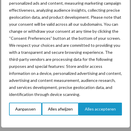
personalized ads and content, measuring marketing campaign
Tien praktische tips voor
effectiveness, analyzing audience insights, collecting precise
een langere levensduur
geolocation data, and product development. Please note that
your consent will be valid across all our subdomains. You can
change or withdraw your consent at any time by clicking the
“Consent Preferences” button at the bottom of your screen.
We respect your choices and are committed to providing you
Themapagina's
with a transparent and secure browsing experience. The
third-party vendors are processing data for the following
purposes and special features: Store and/or access
Diergezondheid
Bemesting
Fokkerij
Melkv
information on a device, personalized advertising and content,
advertising and content measurement, audience research,
and services development, precise geolocation data, and
identification through device scanning.
Belgisch witblauw
Droogstand
Aanpassen
Alles afwijzen
Alles accepteren