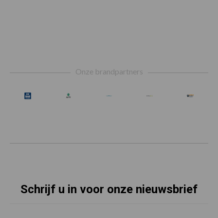
Footer
Onze brandpartners
Schrijf u in voor onze nieuwsbrief