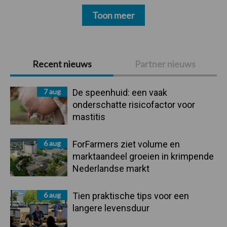
Toon meer
Primaire
Recent nieuws
Partner nieuws
Sidebar
7 aug
De speenhuid: een vaak
onderschatte risicofactor voor
mastitis
6 aug
ForFarmers ziet volume en
marktaandeel groeien in krimpende
Nederlandse markt
6 aug
Tien praktische tips voor een
langere levensduur