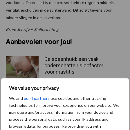
voorkomt. Daarnaast is de luchtsnelheid te regelen middels
ventilatieschuiven in de achterwand. Dit zorgt tevens voor
minder vliegen in de kalverbox.
Bron: Schrijver Stalinrichting
Aanbevolen voor jou!
De speenhuid: een vaak
onderschatte risicofactor
voor mastitis
We value your privacy
ForFarmers ziet volume en
We and
our 4 partners
use cookies and other tracking
marktaandeel groeien in
technologies to improve your experience on our website. We
krimpende Nederlandse
may store and/or access information from your device and
markt
process the personal data, such as your IP address and
browsing data, for purposes like providing you with