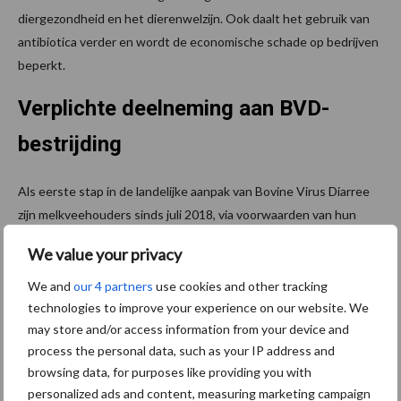
diergezondheid en het dierenwelzijn. Ook daalt het gebruik van
antibiotica verder en wordt de economische schade op bedrijven
beperkt.
Verplichte deelneming aan BVD-
bestrijding
Als eerste stap in de landelijke aanpak van Bovine Virus Diarree
zijn melkveehouders sinds juli 2018, via voorwaarden van hun
zuivelonderneming, verplicht om deel te nemen aan de bestrijding
We value your privacy
van BVD. De landelijke aanpak is op initiatief van LTO Nederland,
de Nederlandse Zuivel Organisatie (NZO), Stichting
We and
our 4 partners
use cookies and other tracking
technologies to improve your experience on our website. We
Brancheorganisatie Kalversector (SBK) en ZuivelNL. ZuivelNL is
may store and/or access information from your device and
regelinghouder en beheert de protocollen op grond waarvan
process the personal data, such as your IP address and
bedrijven statussen krijgen toegekend.
browsing data, for purposes like providing you with
Meer informatie over de landelijke aanpak BVD en de actuele
personalized ads and content, measuring marketing campaign