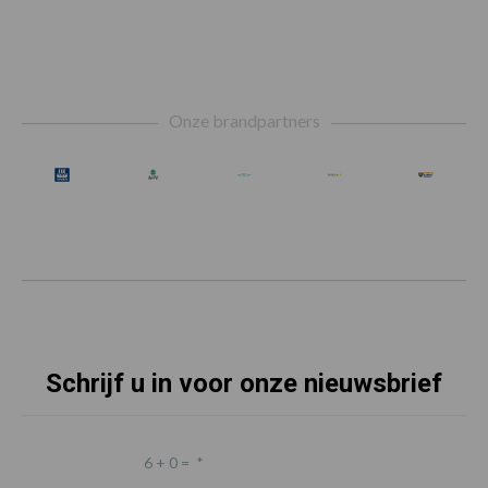
Footer
Onze brandpartners
Schrijf u in voor onze nieuwsbrief
6 + 0 =
*