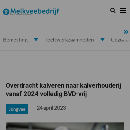
Spring
Door
Spring
Spring
naar
naar
naar
naar
Zoeken...
Zoek
Melkveebedrijf.nl
de
de
de
de
hoofdnavigatie
hoofd
eerste
voettekst
inhoud
sidebar
Bemesting
Teeltwerkzaamheden
Gezond
Overdracht kalveren naar kalverhouderij
vanaf 2024 volledig BVD-vrij
24 april 2023
Jongvee