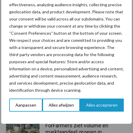
stand van zaken:
www.ibrbvd.nl/.
effectiveness, analyzing audience insights, collecting precise
geolocation data, and product development. Please note that
Bron:
ZuivelNL
your consent will be valid across all our subdomains. You can
change or withdraw your consent at any time by clicking the
Aanbevolen voor jou!
“Consent Preferences” button at the bottom of your screen.
We respect your choices and are committed to providing you
Grondstoffenmarkt blijft
with a transparent and secure browsing experience. The
grillig: droogte en
third-party vendors are processing data for the following
geopolitiek houden handel
purposes and special features: Store and/or access
in de greep
information on a device, personalized advertising and content,
advertising and content measurement, audience research,
and services development, precise geolocation data, and
De speenhuid: een vaak
identification through device scanning.
onderschatte risicofactor
voor mastitis
Aanpassen
Alles afwijzen
Alles accepteren
ForFarmers ziet volume en
marktaandeel groeien in