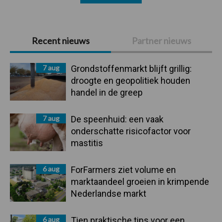
Primaire
Recent nieuws
Partner nieuws
Sidebar
7 aug
Grondstoffenmarkt blijft grillig:
droogte en geopolitiek houden
handel in de greep
7 aug
De speenhuid: een vaak
onderschatte risicofactor voor
mastitis
6 aug
ForFarmers ziet volume en
marktaandeel groeien in krimpende
Nederlandse markt
6 aug
Tien praktische tips voor een