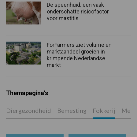
De speenhuid: een vaak
onderschatte risicofactor
voor mastitis
ForFarmers ziet volume en
marktaandeel groeien in
krimpende Nederlandse
markt
Themapagina's
Diergezondheid
Bemesting
Fokkerij
Melkv