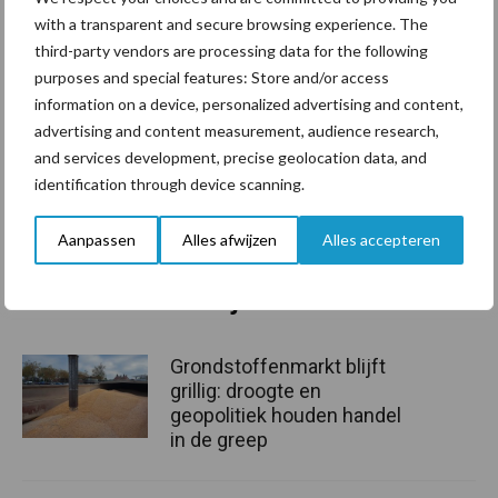
ondersteunde. Door een reeks hervormingen is de markt
with a transparent and secure browsing experience. The
geliberaliseerd. Vroeger speelden fysieke veemarkten een
third-party vendors are processing data for the following
belangrijke rol. Om verspreiding van veeziektes te voorkomen,
purposes and special features: Store and/or access
zijn de meeste veemarkten aan het begin van deze eeuw
information on a device, personalized advertising and content,
gesloten. Met de opkomst van het internet zijn virtuele
advertising and content measurement, audience research,
veemarkten ontstaan die het mogelijk maken voor veehouders de
and services development, precise geolocation data, and
prijsontwikkelingen beter te volgen.
identification through device scanning.
Bron:
Agrimatie.nl
Aanpassen
Alles afwijzen
Alles accepteren
Aanbevolen voor jou!
Grondstoffenmarkt blijft
grillig: droogte en
geopolitiek houden handel
in de greep