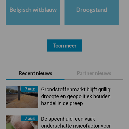
Belgisch witblauw
Droogstand
Toon meer
Primaire
Recent nieuws
Partner nieuws
Sidebar
7 aug
Grondstoffenmarkt blijft grillig:
droogte en geopolitiek houden
handel in de greep
7 aug
De speenhuid: een vaak
onderschatte risicofactor voor