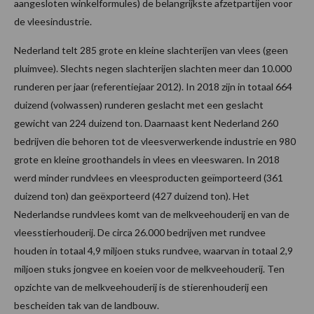
aangesloten winkelformules) de belangrijkste afzetpartijen voor
de vleesindustrie.
Nederland telt 285 grote en kleine slachterijen van vlees (geen
pluimvee). Slechts negen slachterijen slachten meer dan 10.000
runderen per jaar (referentiejaar 2012). In 2018 zijn in totaal 664
duizend (volwassen) runderen geslacht met een geslacht
gewicht van 224 duizend ton. Daarnaast kent Nederland 260
bedrijven die behoren tot de vleesverwerkende industrie en 980
grote en kleine groothandels in vlees en vleeswaren. In 2018
werd minder rundvlees en vleesproducten geïmporteerd (361
duizend ton) dan geëxporteerd (427 duizend ton). Het
Nederlandse rundvlees komt van de melkveehouderij en van de
vleesstierhouderij. De circa 26.000 bedrijven met rundvee
houden in totaal 4,9 miljoen stuks rundvee, waarvan in totaal 2,9
miljoen stuks jongvee en koeien voor de melkveehouderij. Ten
opzichte van de melkveehouderij is de stierenhouderij een
bescheiden tak van de landbouw.