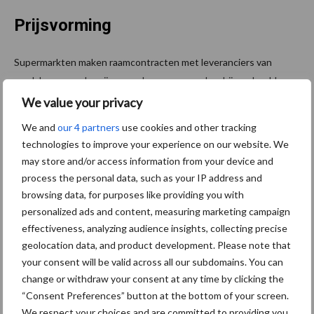
Prijsvorming
Supermarkten maken raamcontracten met leveranciers van
rundvlees over de prijs en andere voorwaarden, bijvoorbeeld over
aanvoervolumes tijdens bijzondere (piek)momenten. De
We value your privacy
prijsontwikkeling van rundvlees weerspiegelt de internationale
We and
our 4 partners
use cookies and other tracking
marktsituatie. Ondanks de seizoenspatronen volgen de prijzen af
technologies to improve your experience on our website. We
boerderij van slachtrunderen, de producentenprijzen en de
may store and/or access information from your device and
consumentenprijzen elkaar slechts in beperkte mate. Dit wordt
process the personal data, such as your IP address and
mede verklaard door het grote belang van de import van
browsing data, for purposes like providing you with
rundvlees voor de consumptie in Nederland. Daarbij komt dat de
personalized ads and content, measuring marketing campaign
inkoop van vlees slechts één van de kostencomponenten is bij de
effectiveness, analyzing audience insights, collecting precise
productie van vlees en vleeswaren in de verwerkende industrie
geolocation data, and product development. Please note that
your consent will be valid across all our subdomains. You can
en distributie via de retail. In het kader van het EU-
change or withdraw your consent at any time by clicking the
landbouwmarkt- en prijsbeleid is rundvlees jarenlang een
“Consent Preferences” button at the bottom of your screen.
beschermd product geweest, waarbij de overheid de prijs
We respect your choices and are committed to providing you