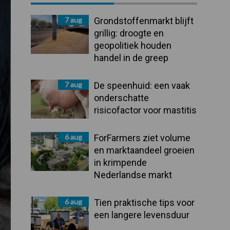
Sidebar
7 aug
Grondstoffenmarkt blijft
grillig: droogte en
geopolitiek houden
handel in de greep
7 aug
De speenhuid: een vaak
onderschatte
risicofactor voor mastitis
6 aug
ForFarmers ziet volume
en marktaandeel groeien
in krimpende
Nederlandse markt
6 aug
Tien praktische tips voor
een langere levensduur