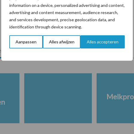
De speenhuid: een vaak onderschatte
information on a device, personalized advertising and content,
risicofactor voor mastitis
advertising and content measurement, audience research,
and services development, precise geolocation data, and
identification through device scanning.
Aanpassen
Alles afwijzen
Alles accepteren
lkveebedrijf
Veevoer
Wet en regelgeving
Melkpro
en