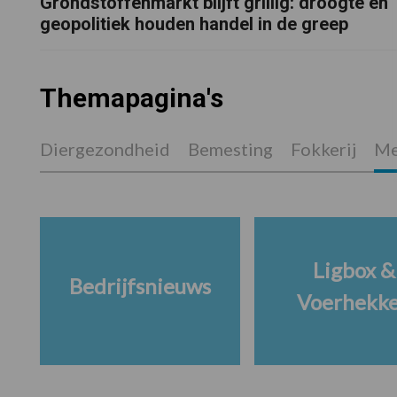
Grondstoffenmarkt blijft grillig: droogte en
geopolitiek houden handel in de greep
Themapagina's
Diergezondheid
Bemesting
Fokkerij
Me
Ligbox &
Bedrijfsnieuws
Voerhekk