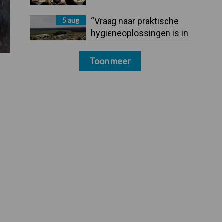
5 aug
“Vraag naar praktische
hygieneoplossingen is in
Polen groter dan ooit”
Toon meer