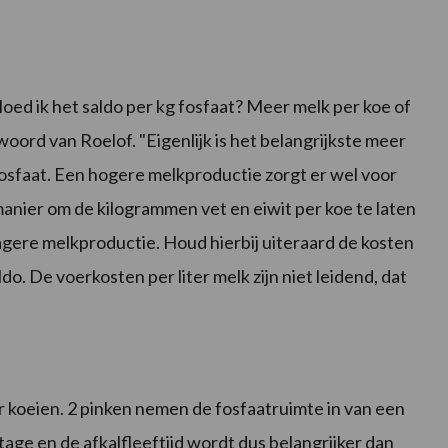
loed ik het saldo per kg fosfaat? Meer melk per koe of
woord van Roelof. "Eigenlijk is het belangrijkste meer
osfaat. Een hogere melkproductie zorgt er wel voor
manier om de kilogrammen vet en eiwit per koe te laten
lagere melkproductie. Houd hierbij uiteraard de kosten
do. De voerkosten per liter melk zijn niet leidend, dat
r koeien. 2 pinken nemen de fosfaatruimte in van een
ge en de afkalfleeftijd wordt dus belangrijker dan