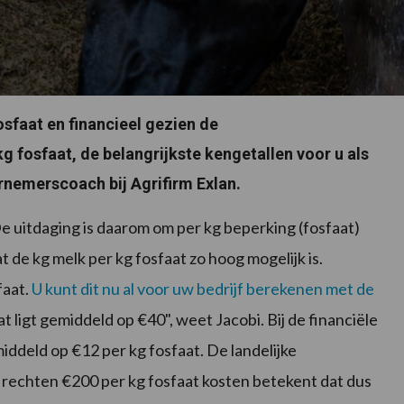
osfaat en financieel gezien de
kg fosfaat, de belangrijkste kengetallen voor u als
rnemerscoach bij Agrifirm Exlan.
e uitdaging is daarom om per kg beperking (fosfaat)
t de kg melk per kg fosfaat zo hoog mogelijk is.
faat.
U kunt dit nu al voor uw bedrijf berekenen met de
t ligt gemiddeld op €40", weet Jacobi. Bij de financiële
iddeld op €12 per kg fosfaat. De landelijke
de rechten €200 per kg fosfaat kosten betekent dat dus