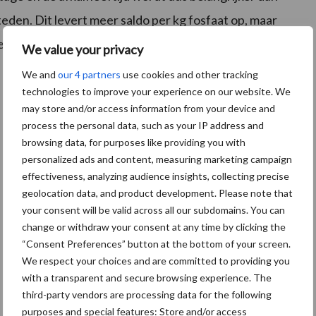
teden. Dit levert meer saldo per kg fosfaat op, maar
en voor het uitbesteden en de aankoop van jongvee.
We value your privacy
We and
our 4 partners
use cookies and other tracking
technologies to improve your experience on our website. We
may store and/or access information from your device and
process the personal data, such as your IP address and
browsing data, for purposes like providing you with
personalized ads and content, measuring marketing campaign
effectiveness, analyzing audience insights, collecting precise
geolocation data, and product development. Please note that
your consent will be valid across all our subdomains. You can
change or withdraw your consent at any time by clicking the
“Consent Preferences” button at the bottom of your screen.
We respect your choices and are committed to providing you
with a transparent and secure browsing experience. The
third-party vendors are processing data for the following
purposes and special features: Store and/or access