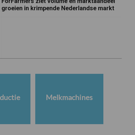
ForFarmers ziet volume en marktaandeel
groeien in krimpende Nederlandse markt
ductie
Melkmachines