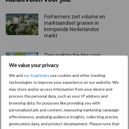
ForFarmers ziet volume en
marktaandeel groeien in
krimpende Nederlandse
markt
Tien praktische tips voor
een langere levensduur
We value your privacy
We and
our 4 partners
use cookies and other tracking
technologies to improve your experience on our website. We
may store and/or access information from your device and
“Vraag naar praktische
process the personal data, such as your IP address and
hygieneoplossingen is in
browsing data, for purposes like providing you with
Polen groter dan ooit”
personalized ads and content, measuring marketing campaign
effectiveness, analyzing audience insights, collecting precise
geolocation data, and product development. Please note that