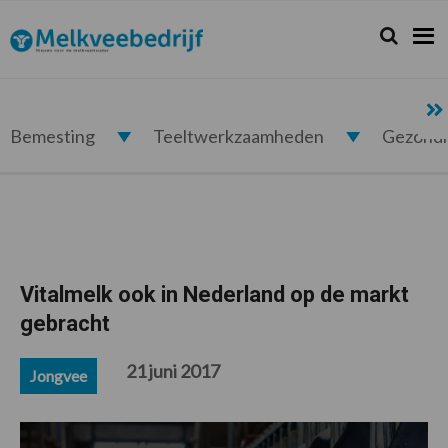
Spring
Door
Spring
Spring
naar
naar
naar
naar
Zoeken...
Zoek
Melkveebedrijf.nl
de
de
de
de
hoofdnavigatie
hoofd
eerste
voettekst
inhoud
sidebar
Bemesting
Teeltwerkzaamheden
Gezond
Vitalmelk ook in Nederland op de markt
gebracht
21 juni 2017
Jongvee