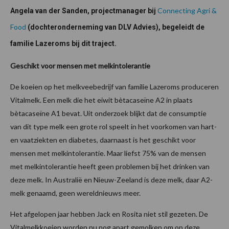
Connecting Agri &
Angela van der Sanden, projectmanager bij
Food
(dochteronderneming van DLV Advies), begeleidt de
familie Lazeroms bij dit traject.
Geschikt voor mensen met melkintolerantie
De koeien op het melkveebedrijf van familie Lazeroms produceren
Vitalmelk. Een melk die het eiwit bètacaseïne A2 in plaats
bètacaseïne A1 bevat. Uit onderzoek blijkt dat de consumptie
van dit type melk een grote rol speelt in het voorkomen van hart-
en vaatziekten en diabetes, daarnaast is het geschikt voor
mensen met melkintolerantie. Maar liefst 75% van de mensen
met melkintolerantie heeft geen problemen bij het drinken van
deze melk. In Australië en Nieuw-Zeeland is deze melk, daar A2-
melk genaamd, geen wereldnieuws meer.
Het afgelopen jaar hebben Jack en Rosita niet stil gezeten. De
Vitalmelkkoeien worden nu nog apart gemolken om op deze