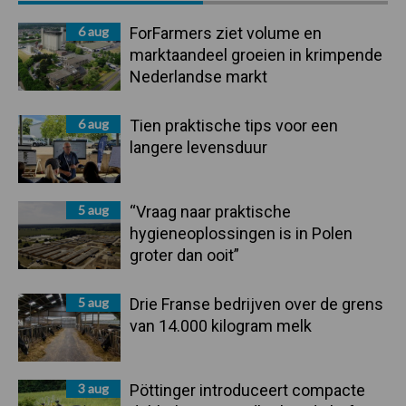
Sidebar
6 aug
ForFarmers ziet volume en
marktaandeel groeien in krimpende
Nederlandse markt
6 aug
Tien praktische tips voor een
langere levensduur
5 aug
“Vraag naar praktische
hygieneoplossingen is in Polen
groter dan ooit”
5 aug
Drie Franse bedrijven over de grens
van 14.000 kilogram melk
3 aug
Pöttinger introduceert compacte