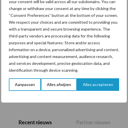
your consent will be valid across all our subdomains. You can
Themapagina's
change or withdraw your consent at any time by clicking the
“Consent Preferences” button at the bottom of your screen.
We respect your choices and are committed to providing you
Diergezondheid
Bemesting
Fokkerij
Melkv
with a transparent and secure browsing experience. The
third-party vendors are processing data for the following
purposes and special features: Store and/or access
information on a device, personalized advertising and content,
advertising and content measurement, audience research,
Belgisch witblauw
Droogstand
and services development, precise geolocation data, and
identification through device scanning.
Aanpassen
Alles afwijzen
Alles accepteren
Toon meer
Primaire
Recent nieuws
Partner nieuws