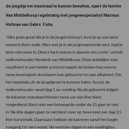
de jeugdgroei maximaal te kunnen benutten, spart de familie
Van Middelkoop regelmatig met jongveespecialist Marinus
Hofman van Gebrs. Fuite.
“Elke gram groei die je in de jeugd misloopt, kost je op een later
moment liters melk. Alles wat je in de jongveeperiode mist, haal je
later niet meer in. Direct hard voeren is daarom ons credo”, vertelt
melkveehouder Henderik van Middelkoop. Deze duidelijke visie
resulteert in een helder protocol waarin de koeien hun eerste
twee levensjaren doorlopen (van geboorte tot aan afkalven). Om
het maximale uit de jeugdgroei te kunnen halen, focust de
melkveehouder vanaf dag 1 op voeding. Na de geboorte krijgen
de kalveren standaard binnen twee uur vier liter biest
toegediend. Biest met een brixwaarde onder de 25 gaat er niet
in. Na drie dagen gaan ze van biest over op twee keer per dag 3,5
liter kunstmelk. Daarnaast hebben de kalveren vanaf het begin
toegang tot vers water. Na veertien dagen in een eenlingbox