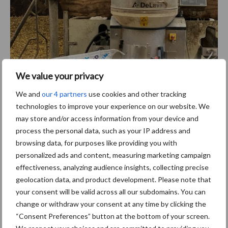
We value your privacy
We and
our 4 partners
use cookies and other tracking
technologies to improve your experience on our website. We
may store and/or access information from your device and
process the personal data, such as your IP address and
browsing data, for purposes like providing you with
personalized ads and content, measuring marketing campaign
effectiveness, analyzing audience insights, collecting precise
geolocation data, and product development. Please note that
Een klassieker op het bedrijf is de 23 jaar oude drinkautomaat, die
your consent will be valid across all our subdomains. You can
nog steeds trouw meedraait.
change or withdraw your consent at any time by clicking the
“Consent Preferences” button at the bottom of your screen.
Bovengemiddelde groei