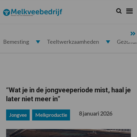
Spring
Door
Spring
Spring
naar
naar
naar
naar
Zoeken...
Zoek
Melkveebedrijf.nl
de
de
de
de
hoofdnavigatie
hoofd
eerste
voettekst
inhoud
sidebar
Bemesting
Teeltwerkzaamheden
Gezond
“Wat je in de jongveeperiode mist, haal je
later niet meer in”
8 januari 2026
Jongvee
Melkproductie