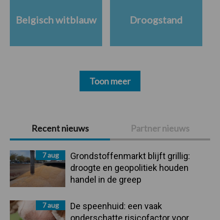
Belgisch witblauw
Droogstand
Toon meer
Primaire
Recent nieuws
Partner nieuws
Sidebar
7 aug
Grondstoffenmarkt blijft grillig:
droogte en geopolitiek houden
handel in de greep
7 aug
De speenhuid: een vaak
onderschatte risicofactor voor