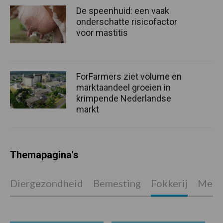
De speenhuid: een vaak
onderschatte risicofactor
voor mastitis
ForFarmers ziet volume en
marktaandeel groeien in
krimpende Nederlandse
markt
Themapagina's
Diergezondheid
Bemesting
Fokkerij
Melkv