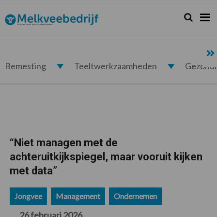
Spring
Door
Spring
Spring
naar
naar
naar
naar
Zoeken...
Zoek
Melkveebedrijf.nl
de
de
de
de
hoofdnavigatie
hoofd
eerste
voettekst
inhoud
sidebar
Bemesting
Teeltwerkzaamheden
Gezond
“Niet managen met de
achteruitkijkspiegel, maar vooruit kijken
met data”
Jongvee
Management
Ondernemen
26 februari 2026