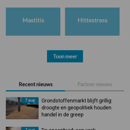
Mastitis
Hittestress
Toon meer
Primaire
Recent nieuws
Partner nieuws
Sidebar
7 aug
Grondstoffenmarkt blijft grillig:
droogte en geopolitiek houden
handel in de greep
7 aug