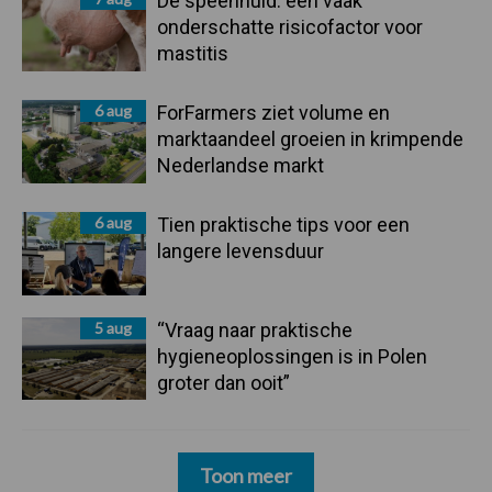
De speenhuid: een vaak
onderschatte risicofactor voor
mastitis
6 aug
ForFarmers ziet volume en
marktaandeel groeien in krimpende
Nederlandse markt
6 aug
Tien praktische tips voor een
langere levensduur
5 aug
“Vraag naar praktische
hygieneoplossingen is in Polen
groter dan ooit”
Toon meer