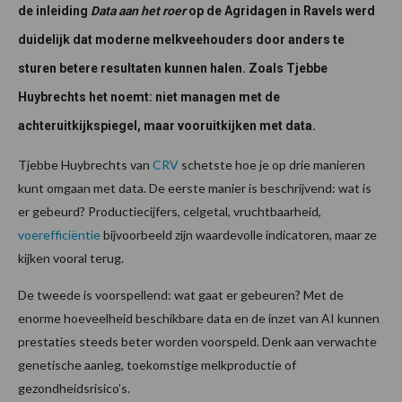
de inleiding
Data aan het roer
op de Agridagen in Ravels werd
duidelijk dat moderne melkveehouders door anders te
sturen betere resultaten kunnen halen. Zoals Tjebbe
Huybrechts het noemt: niet managen met de
achteruitkijkspiegel, maar vooruitkijken met data.
Tjebbe Huybrechts van
CRV
schetste hoe je op drie manieren
kunt omgaan met data. De eerste manier is beschrijvend: wat is
er gebeurd? Productiecijfers, celgetal, vruchtbaarheid,
voerefficiëntie
bijvoorbeeld zijn waardevolle indicatoren, maar ze
kijken vooral terug.
De tweede is voorspellend: wat gaat er gebeuren? Met de
enorme hoeveelheid beschikbare data en de inzet van AI kunnen
prestaties steeds beter worden voorspeld. Denk aan verwachte
genetische aanleg, toekomstige melkproductie of
gezondheidsrisico’s.