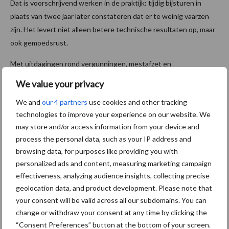
Dat is voorschrijvend werken in de praktijk: tijdig bijsturen in
plaats van twee jaar later constateren dat er te weinig vaarzen
zijn. Het levert niet alleen betere technische resultaten op, maar
ook gemoedsrust.
Met uitdagingen rond vergunningen, mestafzet en
voerbeschikbaarheid is het volgens Geraerts soms juist
We value your privacy
strategisch om minder jongvee aan te houden. Data geven daarbij
We and
our 4 partners
use cookies and other tracking
houvast. Door vooruit te rekenen, lopen beslissingen niet achter
technologies to improve your experience on our website. We
de feiten aan. Data zijn dus geen doel op zich, maar een
may store and/or access information from your device and
stuurinstrument. Wie ze slim inzet, verschuift van reageren naar
process the personal data, such as your IP address and
anticiperen.
browsing data, for purposes like providing you with
personalized ads and content, measuring marketing campaign
Tekst en beeld: Gerben Hofman
effectiveness, analyzing audience insights, collecting precise
Aanbevolen voor jou!
geolocation data, and product development. Please note that
your consent will be valid across all our subdomains. You can
change or withdraw your consent at any time by clicking the
Grondstoffenmarkt blijft
“Consent Preferences” button at the bottom of your screen.
grillig: droogte en