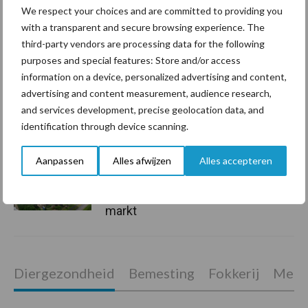
We respect your choices and are committed to providing you
geopolitiek houden handel
with a transparent and secure browsing experience. The
in de greep
third-party vendors are processing data for the following
purposes and special features: Store and/or access
De speenhuid: een vaak
information on a device, personalized advertising and content,
onderschatte risicofactor
advertising and content measurement, audience research,
voor mastitis
and services development, precise geolocation data, and
identification through device scanning.
Aanpassen
Alles afwijzen
Alles accepteren
ForFarmers ziet volume en
marktaandeel groeien in
krimpende Nederlandse
markt
Diergezondheid
Bemesting
Fokkerij
Melkv