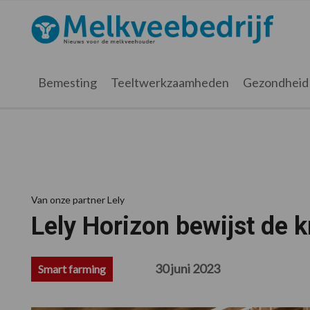
Spring
Door
Spring
Spring
naar
naar
naar
naar
Melkveebedrijf.nl
de
de
de
de
hoofdnavigatie
hoofd
eerste
voettekst
inhoud
sidebar
Bemesting
Teeltwerkzaamheden
Gezondheid
Van onze partner Lely
Lely Horizon bewijst de k
30 juni 2023
Smart farming