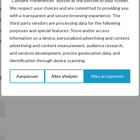
“Consent Preferences” button at the bottom of your screen.
We respect your choices and are committed to providing you
 Horizon. Zo wordt momenteel de
with a transparent and secure browsing experience. The
uceerd bij klanten. Deze module optimaliseert het
third-party vendors are processing data for the following
n de melkstroom aan het begin van de melking –
purposes and special features: Store and/or access
information on a device, personalized advertising and content,
eer bij uw Farm Management-specialist naar de
advertising and content measurement, audience research,
and services development, precise geolocation data, and
identification through device scanning.
Aanpassen
Alles afwijzen
Alles accepteren
 de brochure!