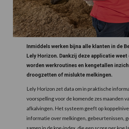
Inmiddels werken bijna alle klanten in d
Lely Horizon. Dankzij deze applicatie weet
worden werkroutines en kengetallen inzich
droogzetten of mislukte melkingen.
Lely Horizon zet data om in praktische inform
voorspelling voor de komende zes maanden v
afkalvingen. Het systeem geeft op koppelnive
informatie over melkingen, gebeurtenissen, g
samen in de koe-index, die een score per koe 