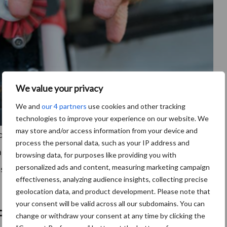
We value your privacy
We and
our 4 partners
use cookies and other tracking
technologies to improve your experience on our website. We
may store and/or access information from your device and
odat een veehouder zijn bedrijf efficiënter kan
process the personal data, such as your IP address and
eeft de veehouder de touwtjes in handen, óók als
browsing data, for purposes like providing you with
personalized ads and content, measuring marketing campaign
is. De mobiele applicatie zorgt voor de beste ervaring,
effectiveness, analyzing audience insights, collecting precise
geolocation data, and product development. Please note that
your consent will be valid across all our subdomains. You can
on
change or withdraw your consent at any time by clicking the