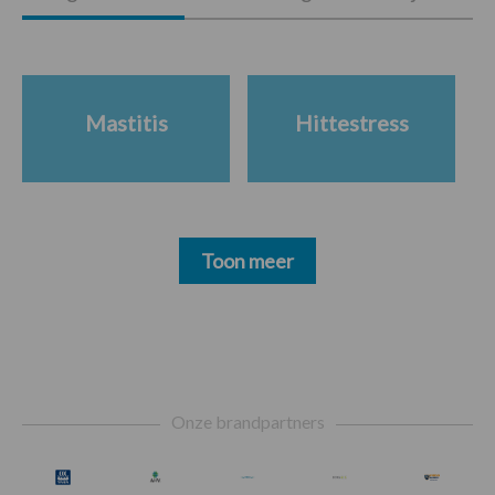
Mastitis
Hittestress
Toon meer
Footer
Onze brandpartners