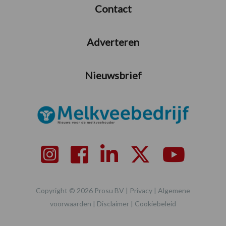
Contact
Adverteren
Nieuwsbrief
Copyright © 2026 Prosu BV |
Privacy
|
Algemene
voorwaarden
|
Disclaimer
|
Cookiebeleid