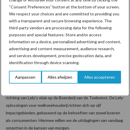
“Consent Preferences” button at the bottom of your screen.
We respect your choices and are committed to providing you
with a transparent and secure browsing experience. The
third-party vendors are processing data for the following
purposes and special features: Store and/or access
information on a device, personalized advertising and content,
advertising and content measurement, audience research,
and services development, precise geolocation data, and
Werken aan de Boerderij van de
identification through device scanning.
Toekomst
Aanpassen
Alles afwijzen
Alles accepteren
De lanceringen van vandaag vormen een belangrijke stap in de
richting van Lely’s visie op de Boerderij van de Toekomst. De Lely-
oplossingen voor melkveehouderij richten zich op vijf
impactgebieden, gebaseerd op de behoeften van zowel boeren
als consumenten. Hiermee willen we de uitdagingen van vandaag
omzetten in de kansen van morgen.