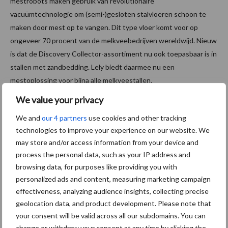
mestrobots maken gebruik van revolutionaire
vacuümtechnologie om (semi-)gesloten stalvloeren schoon te
maken door mest op te vangen. Dit type vloer komt voor op
ongeveer 70 procent van de melkveebedrijven wereldwijd. Nieuw
is dat de Discovery Collector-assortiment nu ook toepasbaar is in
stallen met zandbedding. Lely biedt daarmee nu een
mestoplossing voor bijna alle melkveestallen.
We value your privacy
We and
our 4 partners
use cookies and other tracking
technologies to improve your experience on our website. We
may store and/or access information from your device and
process the personal data, such as your IP address and
browsing data, for purposes like providing you with
personalized ads and content, measuring marketing campaign
effectiveness, analyzing audience insights, collecting precise
Please accept functioneel, advertenties cookies to access
geolocation data, and product development. Please note that
this content
your consent will be valid across all our subdomains. You can
change or withdraw your consent at any time by clicking the