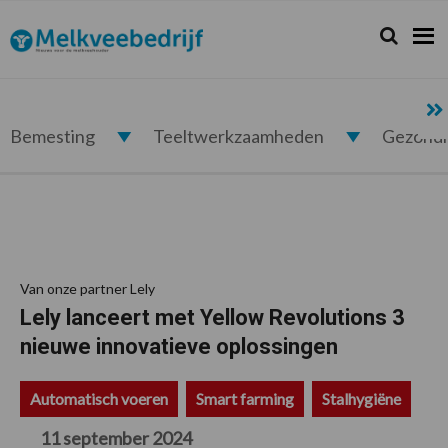
Spring
Door
Spring
Spring
naar
naar
naar
naar
Zoeken...
Zoek
Melkveebedrijf.nl
de
de
de
de
hoofdnavigatie
hoofd
eerste
voettekst
inhoud
sidebar
Bemesting
Teeltwerkzaamheden
Gezond
Van onze partner Lely
Lely lanceert met Yellow Revolutions 3
nieuwe innovatieve oplossingen
Automatisch voeren
Smart farming
Stalhygiëne
11 september 2024