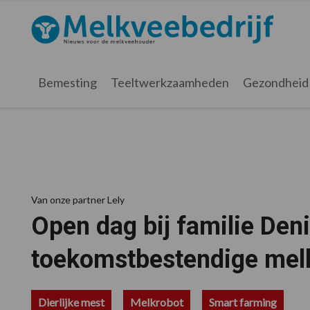
Spring
Door
Spring
Spring
naar
naar
naar
naar
Melkveebedrijf.nl
de
de
de
de
hoofdnavigatie
hoofd
eerste
voettekst
inhoud
sidebar
Bemesting
Teeltwerkzaamheden
Gezondheid
Van onze partner Lely
Open dag bij familie Den
toekomstbestendige melk
Dierlijke mest
Melkrobot
Smart farming