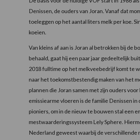
De basis voor de huidige VOF start in 1986 al
Denissen, de ouders van Joran. Vanaf dat mom
toeleggen op het aantal liters melk per koe. Si
koeien.
Van kleins af aan is Joran al betrokken bij de 
behaald, gaat hij een paar jaar gedeeltelijk bu
2018 fulltime op het melkveebedrijf komt te w
naar het toekomstbestendig maken van het mel
plannen die Joran samen met zijn ouders voor 
emissiearme vloeren is de familie Denissen in 
pioniers, om in de nieuw te bouwen stal een e
mestwaarderingssysteem Lely Sphere. Hiermee
Nederland geweest waarbij de verschillende