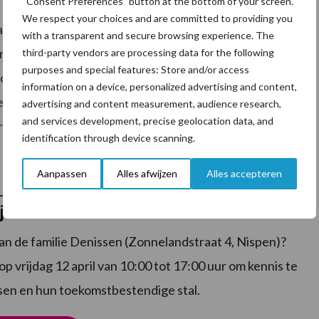
“Consent Preferences” button at the bottom of your screen.
We respect your choices and are committed to providing you
n de familie Denissen uitgebreid en zijn ze gegroeid
with a transparent and secure browsing experience. The
atisering in de stal bevalt de familie erg goed en ook
third-party vendors are processing data for the following
purposes and special features: Store and/or access
voering. Met de Lely Sphere verkrijgt de familie nieuwe
information on a device, personalized advertising and content,
 en feces. Hiermee bespaart de familie op kunstmest.
advertising and content measurement, audience research,
and services development, precise geolocation data, and
rschillende toepassingen mogelijk.
identification through device scanning.
!
Aanpassen
Alles afwijzen
Alles accepteren
j familie Denissen
an de familie Denissen (Zonnelandstraat 4, Nispen)?
 vrijdag 12 april van 10:00 tot 17:00 uur om kennis te
sen en hun toekomstbestendige stal.