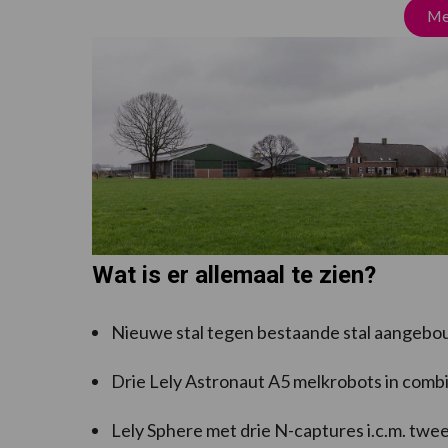
Mel
Wat is er allemaal te zien?
Nieuwe stal tegen bestaande stal aangebou
Drie Lely Astronaut A5 melkrobots in comb
Lely Sphere met drie N-captures i.c.m. twe