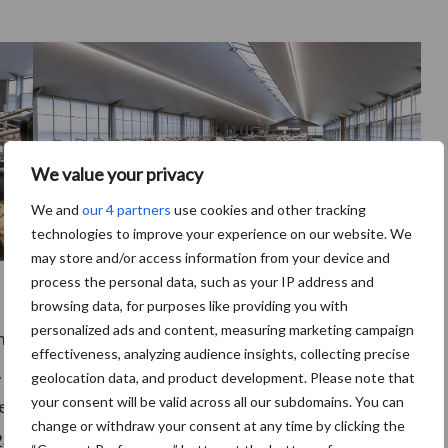
We value your privacy
We and
our 4 partners
use cookies and other tracking
technologies to improve your experience on our website. We
may store and/or access information from your device and
process the personal data, such as your IP address and
browsing data, for purposes like providing you with
personalized ads and content, measuring marketing campaign
ieuwe stal waar de familie Denissen op 6 juli is
effectiveness, analyzing audience insights, collecting precise
rie Lely Astronaut A5 melkrobots. Tegelijkertijd zijn
geolocation data, and product development. Please note that
your consent will be valid across all our subdomains. You can
estart. Om vervolgens in oktober 2021 de Lely Sphere
change or withdraw your consent at any time by clicking the
23 is nog een derde N-capture bijgeplaatst.