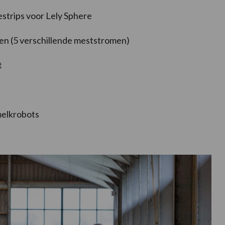
estrips voor Lely Sphere
gen (5 verschillende meststromen)
t
melkrobots