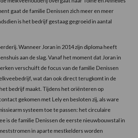
s de melkveehouderij overgaat naar Toine en Annelies
ent gaat de familie Denissen zich meer en meer
ndsdien is het bedrijf gestaag gegroeid in aantal
boerderij. Wanneer Joran in 2014 zijn diploma heeft
itenshuis aan de slag. Vanaf het moment dat Joran in
erken verschuift de focus van de familie Denissen
kveebedrijf, wat dan ook direct terugkomt in de
het bedrijf maakt. Tijdens het oriënteren op
contact gekomen met Lely en besloten zij, als ware
missiearm systeem toe te passen: het circulaire
 is de familie Denissen de eerste nieuwbouwstal in
 meststromen in aparte mestkelders worden