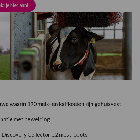
d je hier aan!
wd waarin 190 melk- en kalfkoeien zijn gehuisvest
inatie met beweiding
e Discovery Collector C2 mestrobots