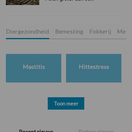
Diergezondheid
Bemesting
Fokkerij
Melkv
Mastitis
Hittestress
Toon meer
Primaire
Recent nieuws
Partner nieuws