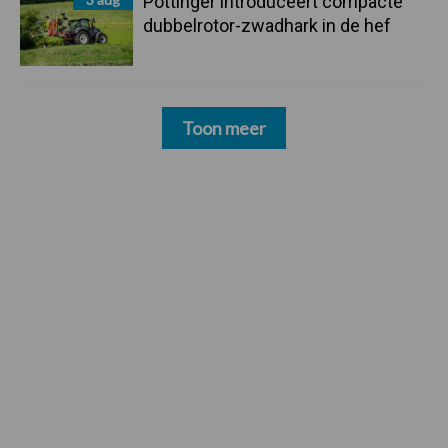
Pöttinger introduceert compacte
dubbelrotor-zwadhark in de hef
Toon meer
Footer