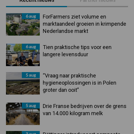
Sidebar
6 aug
ForFarmers ziet volume en
marktaandeel groeien in krimpende
Nederlandse markt
6 aug
Tien praktische tips voor een
langere levensduur
5 aug
“Vraag naar praktische
hygieneoplossingen is in Polen
groter dan ooit”
5 aug
Drie Franse bedrijven over de grens
van 14.000 kilogram melk
3 aug