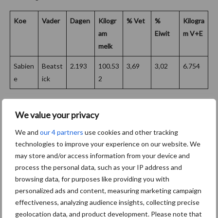
Koe
Vader
Dagen
Kilogr
% Vet
%
Kilogra
am
Eiwit
m V+E
melk
Sabien
Beatst
2.193
100.53
3,69
3,02
6.754
e
ick
2
We value your privacy
Uw honderdtonner in deze rubriek?
We and
our 4 partners
use cookies and other tracking
technologies to improve your experience on our website. We
Heeft u recent een 100.000-literkoe gehad en vindt u het leuk
may store and/or access information from your device and
om haar in deze rubriek te laten zien? Laat het weten via
process the personal data, such as your IP address and
browsing data, for purposes like providing you with
melkveebedrijf@prosu.nl
en we nemen contact met u op. Wie
personalized ads and content, measuring marketing campaign
weet staat uw honderdtonner hier volgende maand.
effectiveness, analyzing audience insights, collecting precise
geolocation data, and product development. Please note that