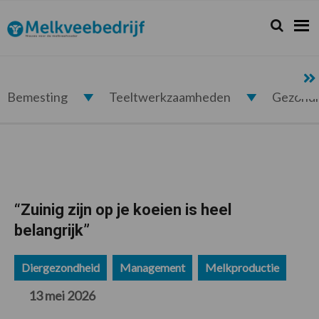
Spring
Door
Spring
Spring
naar
naar
naar
naar
Zoeken...
Zoek
Melkveebedrijf.nl
de
de
de
de
hoofdnavigatie
hoofd
eerste
voettekst
inhoud
sidebar
Bemesting
Teeltwerkzaamheden
Gezond
“Zuinig zijn op je koeien is heel
belangrijk”
Diergezondheid
Management
Melkproductie
13 mei 2026