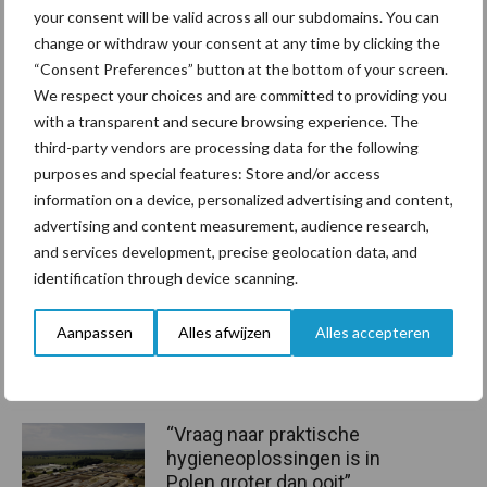
Tekst: Esmee Groot Roessink
your consent will be valid across all our subdomains. You can
Beeld:
Melk- en pluimveebedrijf Hunse
change or withdraw your consent at any time by clicking the
“Consent Preferences” button at the bottom of your screen.
Aanbevolen voor jou!
We respect your choices and are committed to providing you
with a transparent and secure browsing experience. The
ForFarmers ziet volume en
third-party vendors are processing data for the following
marktaandeel groeien in
purposes and special features: Store and/or access
krimpende Nederlandse
information on a device, personalized advertising and content,
markt
advertising and content measurement, audience research,
and services development, precise geolocation data, and
identification through device scanning.
Tien praktische tips voor
een langere levensduur
Aanpassen
Alles afwijzen
Alles accepteren
“Vraag naar praktische
hygieneoplossingen is in
Polen groter dan ooit”