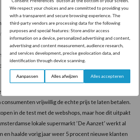
“Consent Preferences” button at the bottom of your screen.
We respect your choices and are committed to providing you
with a transparent and secure browsing experience. The
p verschillende wijze eerlijke prijzen kunnen
third-party vendors are processing data for the following
purposes and special features: Store and/or access
formatie over de echte prijs geven, maar deze niet
information on a device, personalized advertising and content,
doet dit bijvoorbeeld. Deze methode geeft naar
advertising and content measurement, audience research,
and services development, precise geolocation data, and
stig koopgedrag omdat klanten aan de echte prijs
identification through device scanning.
or kiezen om een deel van de producten van de echte
Aanpassen
Alles afwijzen
Alles accepteren
ten oplevert: substitutiegedrag en onbegrip. Een
onsumenten vrijwillig de echte prijs te laten betalen.
ankopen in de test met de webshops, maar hoe dit uitpakt
e Amsterdamse lokale supermarkt ‘De Aanzet’ werkt al
n en haalde vorig jaar weer 5 procent nieuwe klanten