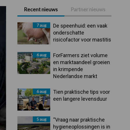
Recent nieuws
Partner nieuws
Primaire
Sidebar
7 aug
De speenhuid: een vaak
onderschatte
risicofactor voor mastitis
6 aug
ForFarmers ziet volume
en marktaandeel groeien
in krimpende
Nederlandse markt
6 aug
Tien praktische tips voor
een langere levensduur
5 aug
“Vraag naar praktische
hygieneoplossingen is in