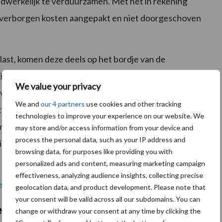
werkelijk te verduurzamen. Met het in rekening
e verborgen kosten aangepakt en niet doorgeschoven
ast, komen deze deels op het bordje van de
ogingen. Op het onlangs gehouden evenement Actie
We value your privacy
van voedsel in de praktijk van ABN AMRO kwam echter
We and
our 4 partners
use cookies and other tracking
it Consument & Markt (ACM) blijkt dat de consument
technologies to improve your experience on our website. We
ere producten. Dit kan bij bedrijven in de
may store and/or access information from your device and
process the personal data, such as your IP address and
ng werken waardoor de benodigde transitie te
browsing data, for purposes like providing you with
personalized ads and content, measuring marketing campaign
effectiveness, analyzing audience insights, collecting precise
erd.
geolocation data, and product development. Please note that
your consent will be valid across all our subdomains. You can
 om producten voor echte prijs te
change or withdraw your consent at any time by clicking the