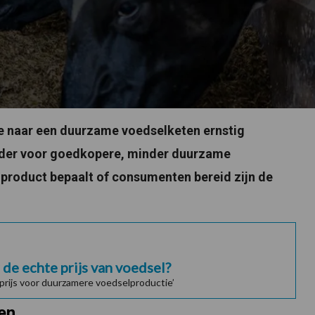
tie naar een duurzame voedselketen ernstig
der voor goedkopere, minder duurzame
 product bepaalt of consumenten bereid zijn de
de echte prijs van voedsel?
prijs voor duurzamere voedselproductie’
zen