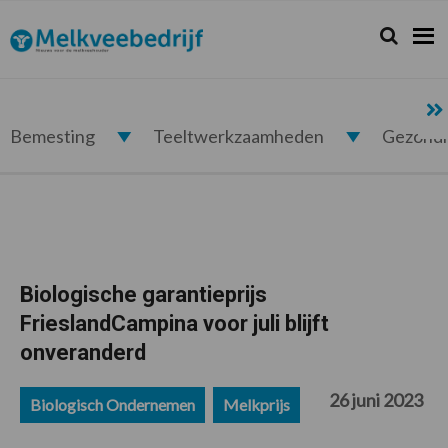
Spring
Door
Spring
Spring
naar
naar
naar
naar
Zoeken...
Zoek
Melkveebedrijf.nl
de
de
de
de
hoofdnavigatie
hoofd
eerste
voettekst
inhoud
sidebar
Bemesting
Teeltwerkzaamheden
Gezond
Biologische garantieprijs
FrieslandCampina voor juli blijft
onveranderd
26 juni 2023
Biologisch Ondernemen
Melkprijs