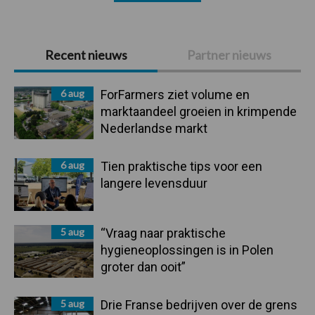
Primaire
Recent nieuws
Partner nieuws
Sidebar
6 aug
ForFarmers ziet volume en
marktaandeel groeien in krimpende
Nederlandse markt
6 aug
Tien praktische tips voor een
langere levensduur
5 aug
“Vraag naar praktische
hygieneoplossingen is in Polen
groter dan ooit”
5 aug
Drie Franse bedrijven over de grens