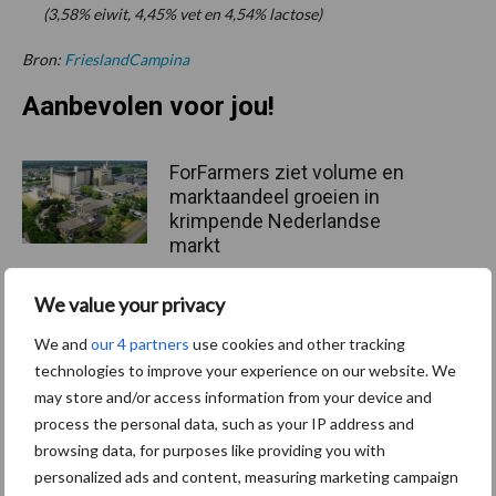
(3,58% eiwit, 4,45% vet en 4,54% lactose)
Bron:
FrieslandCampina
Aanbevolen voor jou!
ForFarmers ziet volume en
marktaandeel groeien in
krimpende Nederlandse
markt
We value your privacy
Tien praktische tips voor
een langere levensduur
We and
our 4 partners
use cookies and other tracking
technologies to improve your experience on our website. We
may store and/or access information from your device and
process the personal data, such as your IP address and
browsing data, for purposes like providing you with
“Vraag naar praktische
personalized ads and content, measuring marketing campaign
hygieneoplossingen is in