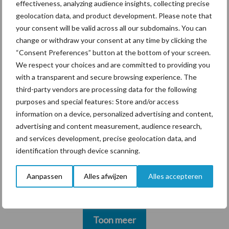
effectiveness, analyzing audience insights, collecting precise
Polen groter dan ooit”
geolocation data, and product development. Please note that
your consent will be valid across all our subdomains. You can
change or withdraw your consent at any time by clicking the
“Consent Preferences” button at the bottom of your screen.
Themapagina's
We respect your choices and are committed to providing you
with a transparent and secure browsing experience. The
third-party vendors are processing data for the following
Diergezondheid
Bemesting
Fokkerij
Melkv
purposes and special features: Store and/or access
information on a device, personalized advertising and content,
advertising and content measurement, audience research,
and services development, precise geolocation data, and
Ligbox &
identification through device scanning.
Bedrijfsnieuws
Voerhekken
Aanpassen
Alles afwijzen
Alles accepteren
Toon meer