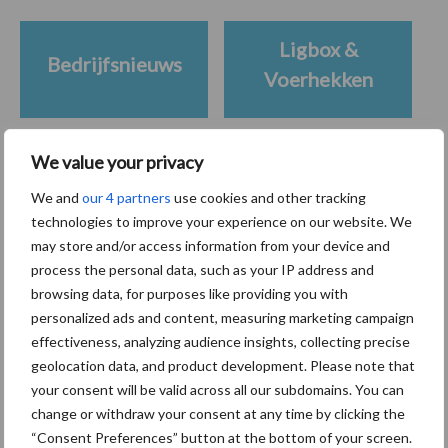
Ligbox &
Bedrijfsnieuws
Voerhekken
We value your privacy
Toon meer
We and
our 4 partners
use cookies and other tracking
technologies to improve your experience on our website. We
may store and/or access information from your device and
Primaire
process the personal data, such as your IP address and
Recent nieuws
Partner nieuws
browsing data, for purposes like providing you with
Sidebar
personalized ads and content, measuring marketing campaign
7 aug
Grondstoffenmarkt blijft grillig:
effectiveness, analyzing audience insights, collecting precise
droogte en geopolitiek houden
geolocation data, and product development. Please note that
handel in de greep
your consent will be valid across all our subdomains. You can
change or withdraw your consent at any time by clicking the
“Consent Preferences” button at the bottom of your screen.
7 aug
De speenhuid: een vaak