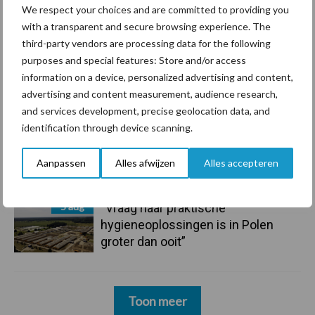
We respect your choices and are committed to providing you
onderschatte risicofactor voor
with a transparent and secure browsing experience. The
mastitis
third-party vendors are processing data for the following
purposes and special features: Store and/or access
6 aug
ForFarmers ziet volume en
information on a device, personalized advertising and content,
marktaandeel groeien in krimpende
advertising and content measurement, audience research,
Nederlandse markt
and services development, precise geolocation data, and
identification through device scanning.
6 aug
Tien praktische tips voor een
langere levensduur
Aanpassen
Alles afwijzen
Alles accepteren
5 aug
“Vraag naar praktische
hygieneoplossingen is in Polen
groter dan ooit”
Toon meer