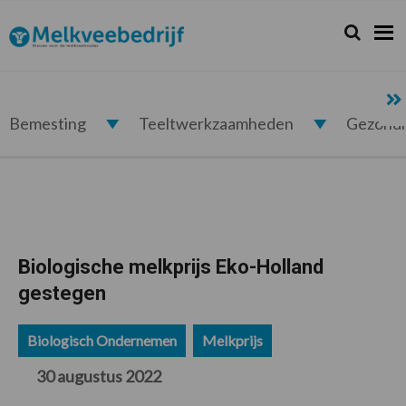
Spring
Door
Spring
Spring
naar
naar
naar
naar
Zoeken...
Zoek
Melkveebedrijf.nl
de
de
de
de
hoofdnavigatie
hoofd
eerste
voettekst
inhoud
sidebar
Bemesting
Teeltwerkzaamheden
Gezond
Biologische melkprijs Eko-Holland
gestegen
Biologisch Ondernemen
Melkprijs
30 augustus 2022