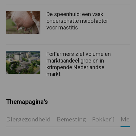
De speenhuid: een vaak
onderschatte risicofactor
voor mastitis
ForFarmers ziet volume en
marktaandeel groeien in
krimpende Nederlandse
markt
Themapagina's
Diergezondheid
Bemesting
Fokkerij
Melkv