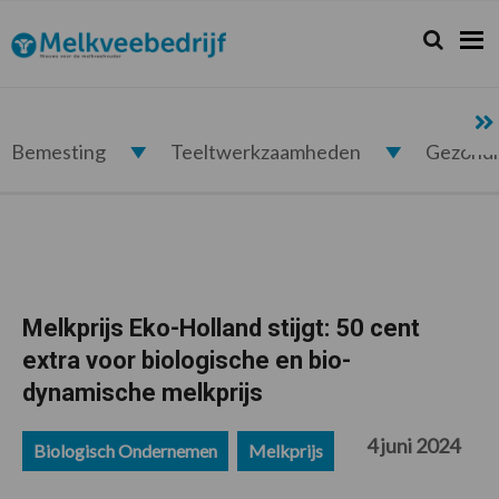
Spring
Door
Spring
Spring
naar
naar
naar
naar
Zoeken...
Zoek
Melkveebedrijf.nl
de
de
de
de
hoofdnavigatie
hoofd
eerste
voettekst
inhoud
sidebar
Bemesting
Teeltwerkzaamheden
Gezond
Melkprijs Eko-Holland stijgt: 50 cent
extra voor biologische en bio-
dynamische melkprijs
4 juni 2024
Biologisch Ondernemen
Melkprijs