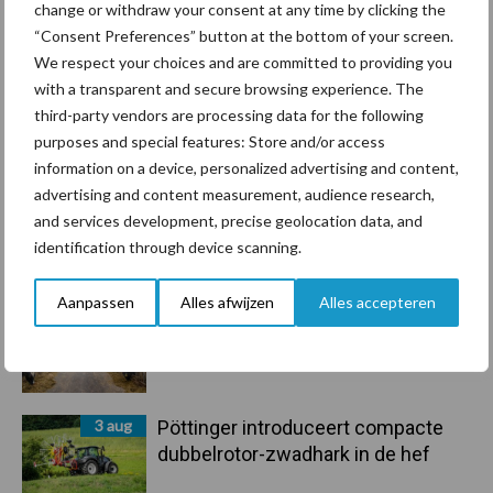
change or withdraw your consent at any time by clicking the
marktaandeel groeien in krimpende
“Consent Preferences” button at the bottom of your screen.
Nederlandse markt
We respect your choices and are committed to providing you
with a transparent and secure browsing experience. The
6 aug
Tien praktische tips voor een
third-party vendors are processing data for the following
langere levensduur
purposes and special features: Store and/or access
information on a device, personalized advertising and content,
advertising and content measurement, audience research,
5 aug
“Vraag naar praktische
and services development, precise geolocation data, and
hygieneoplossingen is in Polen
identification through device scanning.
groter dan ooit”
Aanpassen
Alles afwijzen
Alles accepteren
5 aug
Drie Franse bedrijven over de grens
van 14.000 kilogram melk
3 aug
Pöttinger introduceert compacte
dubbelrotor-zwadhark in de hef