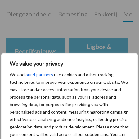
Diergezondheid
Bemesting
Fokkerij
Melkv
Ligbox &
Bedrijfsnieuws
Voerhekken
We value your privacy
We and
our 4 partners
use cookies and other tracking
technologies to improve your experience on our website. We
Toon meer
may store and/or access information from your device and
process the personal data, such as your IP address and
browsing data, for purposes like providing you with
personalized ads and content, measuring marketing campaign
Primaire
Recent nieuws
Partner nieuws
effectiveness, analyzing audience insights, collecting precise
Sidebar
geolocation data, and product development. Please note that
your consent will be valid across all our subdomains. You can
6 aug
ForFarmers ziet volume en