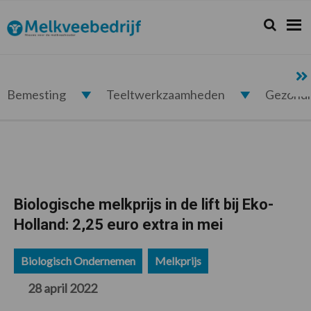
Spring
Door
Spring
Spring
naar
naar
naar
naar
Zoeken...
Zoek
Melkveebedrijf.nl
de
de
de
de
hoofdnavigatie
hoofd
eerste
voettekst
inhoud
sidebar
Bemesting
Teeltwerkzaamheden
Gezond
Biologische melkprijs in de lift bij Eko-
Holland: 2,25 euro extra in mei
Biologisch Ondernemen
Melkprijs
28 april 2022