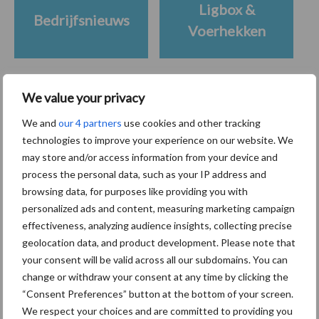
Ligbox &
Bedrijfsnieuws
Voerhekken
We value your privacy
Toon meer
We and
our 4 partners
use cookies and other tracking
technologies to improve your experience on our website. We
may store and/or access information from your device and
Primaire
process the personal data, such as your IP address and
Recent nieuws
Partner nieuws
browsing data, for purposes like providing you with
Sidebar
personalized ads and content, measuring marketing campaign
10 aug
Tot 5 ton per wiel om
effectiveness, analyzing audience insights, collecting precise
ondergrondverdichting te beperken
geolocation data, and product development. Please note that
your consent will be valid across all our subdomains. You can
change or withdraw your consent at any time by clicking the
10 aug
Jaarverslag 2025 Royal A-ware:
“Consent Preferences” button at the bottom of your screen.
omzet groeit, nettoresultaat daalt
We respect your choices and are committed to providing you