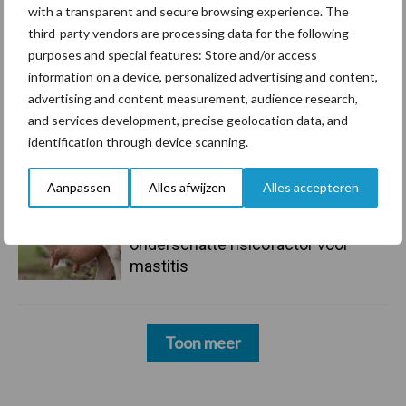
with a transparent and secure browsing experience. The
third-party vendors are processing data for the following
10 aug
Machines en werktuigen gewild
purposes and special features: Store and/or access
doelwit criminelen
information on a device, personalized advertising and content,
advertising and content measurement, audience research,
and services development, precise geolocation data, and
7 aug
Grondstoffenmarkt blijft grillig:
identification through device scanning.
droogte en geopolitiek houden
handel in de greep
Aanpassen
Alles afwijzen
Alles accepteren
7 aug
De speenhuid: een vaak
onderschatte risicofactor voor
mastitis
Toon meer