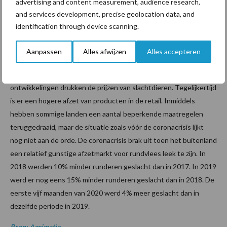
advertising and content measurement, audience research,
Grote rundvlees-exporterende landen als Argentinië en Brazilië
and services development, precise geolocation data, and
zien hun exporten drastisch dalen. Maar ook voor Nederland is
identification through device scanning.
exporteren lastiger geworden. Er is uitval van vraag in sommige
afzetkanalen in binnen- en buitenland. Zo is eind maart de afzet
Aanpassen
Alles afwijzen
Alles accepteren
van vaak luxere soorten rundvlees en kalfsvlees naar de
binnenlandse foodservicesector nagenoeg stilgevallen. Deze
ontwikkelingen drukken de prijzen van slachtdieren. Tegelijkertijd
is er een hogere afzet van producten in de retail. Inmiddels
hebben sommige landen een aantal beperkende maatregelen
teruggedraaid, maar de situatie zoals vóór de coronacrisis lijkt
nog niet aan de orde. De coronacrisis brak uit toen het buitenland
een relatief gunstige afzetmarkt voor rundvlees leek te zijn. In
2018 werden 10% minder runderen geslacht dan in 2017. In 2019
werd er nog eens 15% minder runderen geslacht dan in 2018. De
eerste vijf maanden van 2020 werd 4% meer geslacht dan in
dezelfde periode in 2019.
Bron: Agrimatie