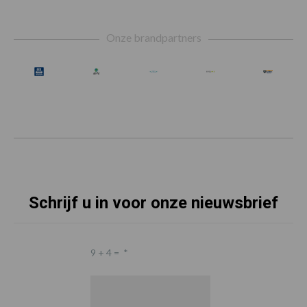
Footer
Onze brandpartners
Schrijf u in voor onze nieuwsbrief
9 + 4 =
*