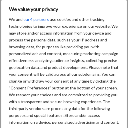
de afzet van zuivel naar de foodservicesector bijna stilgevallen.
We value your privacy
Tegelijkertijd is er een hogere afzet via de retail. Inmiddels
We and
our 4 partners
use cookies and other tracking
hebben sommige landen een aantal beperkende maatregelen
technologies to improve your experience on our website. We
teruggedraaid, maar de marktsituatie van vóór de coronacrisis is
may store and/or access information from your device and
vooralsnog niet teruggekeerd.
process the personal data, such as your IP address and
browsing data, for purposes like providing you with
De coronacrisis brak uit in de periode dat de wereldzuivelmarkt
personalized ads and content, measuring marketing campaign
relatief gunstig leek te zijn voor de zuivelproducerende landen.
effectiveness, analyzing audience insights, collecting precise
Na de lage prijzen door de structurele zuiveloverschotten
geolocation data, and product development. Please note that
wereldwijd in 2015-2016 kantelde de marktsituatie in de tweede
your consent will be valid across all our subdomains. You can
helft van 2016. De snel aantrekkende vraag naar zuivel op de
change or withdraw your consent at any time by clicking the
Aziatische markten heeft de prijzen snel omhooggedreven. Vanaf
“Consent Preferences” button at the bottom of your screen.
2017 was de stijging van de mondiale vraag groter dan het
We respect your choices and are committed to providing you
aanbod. De langetermijnverwachting in de Europese Unie is,
with a transparent and secure browsing experience. The
aansluitend op de OECD en FAO (Agriculture Outlook), dat de
third-party vendors are processing data for the following
zuivelmarkt in de komende jaren zal groeien. De EU zou bijna 30%
purposes and special features: Store and/or access
van de toenemende wereldvraag voor haar rekening nemen.
information on a device, personalized advertising and content,