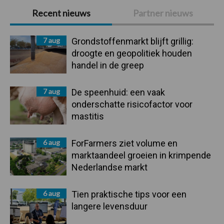
Primaire
Recent nieuws
Partner nieuws
Sidebar
7 aug
Grondstoffenmarkt blijft grillig:
droogte en geopolitiek houden
handel in de greep
7 aug
De speenhuid: een vaak
onderschatte risicofactor voor
mastitis
6 aug
ForFarmers ziet volume en
marktaandeel groeien in krimpende
Nederlandse markt
6 aug
Tien praktische tips voor een
langere levensduur