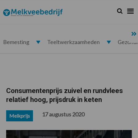
Spring
Door
Spring
Spring
naar
naar
naar
naar
Zoeken...
Zoek
Melkveebedrijf.nl
de
de
de
de
hoofdnavigatie
hoofd
eerste
voettekst
inhoud
sidebar
Bemesting
Teeltwerkzaamheden
Gezond
Consumentenprijs zuivel en rundvlees
relatief hoog, prijsdruk in keten
17 augustus 2020
Melkprijs