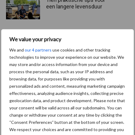
een langere levensduur
We value your privacy
“Vraag naar praktische
hygieneoplossingen is in
We and
our 4 partners
use cookies and other tracking
Polen groter dan ooit”
technologies to improve your experience on our website. We
may store and/or access information from your device and
process the personal data, such as your IP address and
browsing data, for purposes like providing you with
Themapagina's
personalized ads and content, measuring marketing campaign
effectiveness, analyzing audience insights, collecting precise
geolocation data, and product development. Please note that
Diergezondheid
Bemesting
Fokkerij
Melkv
your consent will be valid across all our subdomains. You can
change or withdraw your consent at any time by clicking the
“Consent Preferences” button at the bottom of your screen.
We respect your choices and are committed to providing you
Ligbox &