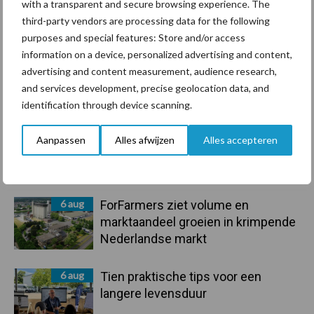
with a transparent and secure browsing experience. The
Bedrijfsnieuws
Voerhekken
third-party vendors are processing data for the following
purposes and special features: Store and/or access
information on a device, personalized advertising and content,
advertising and content measurement, audience research,
and services development, precise geolocation data, and
Toon meer
identification through device scanning.
Aanpassen
Alles afwijzen
Alles accepteren
Primaire
Recent nieuws
Partner nieuws
Sidebar
6 aug
ForFarmers ziet volume en
marktaandeel groeien in krimpende
Nederlandse markt
6 aug
Tien praktische tips voor een
langere levensduur