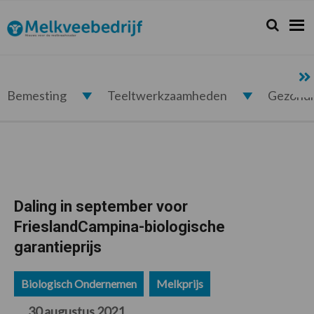
Spring
Door
Spring
Spring
naar
naar
naar
naar
Zoeken...
Zoek
Melkveebedrijf.nl
de
de
de
de
hoofdnavigatie
hoofd
eerste
voettekst
inhoud
sidebar
Bemesting
Teeltwerkzaamheden
Gezond
Daling in september voor
FrieslandCampina-biologische
garantieprijs
Biologisch Ondernemen
Melkprijs
30 augustus 2021