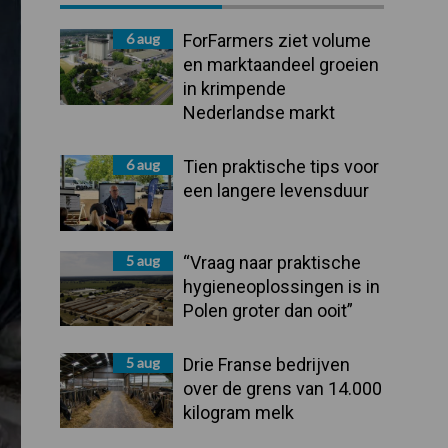
Sidebar
6 aug
ForFarmers ziet volume
en marktaandeel groeien
in krimpende
Nederlandse markt
6 aug
Tien praktische tips voor
een langere levensduur
5 aug
“Vraag naar praktische
hygieneoplossingen is in
Polen groter dan ooit”
5 aug
Drie Franse bedrijven
over de grens van 14.000
kilogram melk