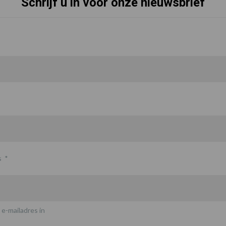
Schrijf u in voor onze nieuwsbrief
s
*
 e-mailadres in