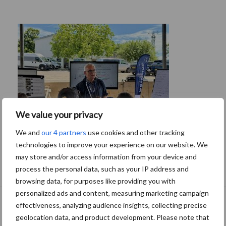
We value your privacy
We and
our 4 partners
use cookies and other tracking
technologies to improve your experience on our website. We
Tien praktische tips voor een langere
may store and/or access information from your device and
levensduur
process the personal data, such as your IP address and
browsing data, for purposes like providing you with
personalized ads and content, measuring marketing campaign
effectiveness, analyzing audience insights, collecting precise
geolocation data, and product development. Please note that