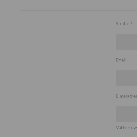
9 + 4 =
*
Email
E-mailadre
Vul hier uw