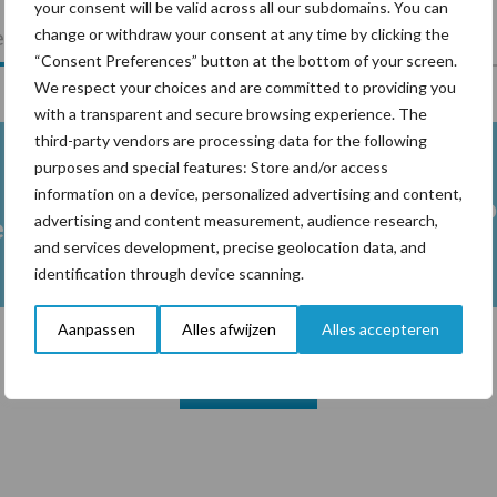
your consent will be valid across all our subdomains. You can
lkveebedrijf
Veevoer
Wet en regelgeving
change or withdraw your consent at any time by clicking the
“Consent Preferences” button at the bottom of your screen.
We respect your choices and are committed to providing you
with a transparent and secure browsing experience. The
third-party vendors are processing data for the following
purposes and special features: Store and/or access
information on a device, personalized advertising and content,
Melkpro
advertising and content measurement, audience research,
en
and services development, precise geolocation data, and
identification through device scanning.
Aanpassen
Alles afwijzen
Alles accepteren
Toon meer