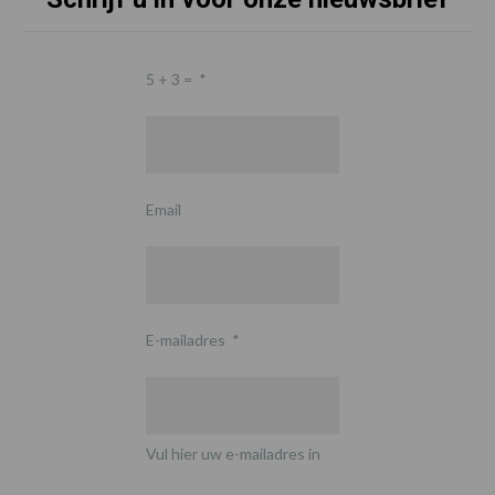
5 + 3 =
*
Email
E-mailadres
*
Vul hier uw e-mailadres in