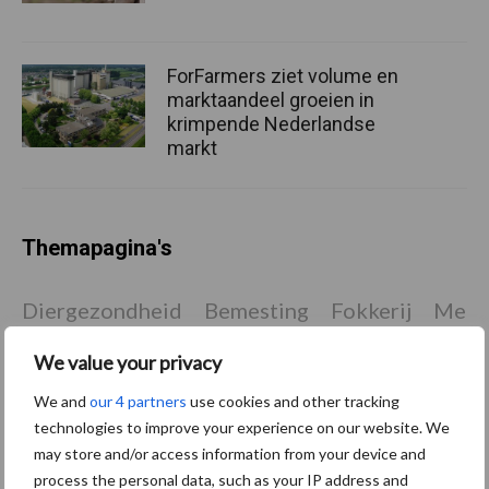
ForFarmers ziet volume en
marktaandeel groeien in
krimpende Nederlandse
markt
Themapagina's
Diergezondheid
Bemesting
Fokkerij
Melkv
We value your privacy
We and
our 4 partners
use cookies and other tracking
Ligbox &
technologies to improve your experience on our website. We
Bedrijfsnieuws
may store and/or access information from your device and
Voerhekken
process the personal data, such as your IP address and