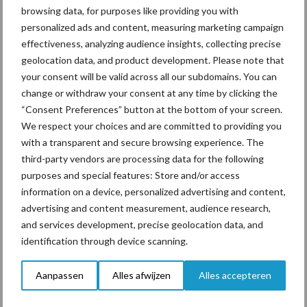
browsing data, for purposes like providing you with
personalized ads and content, measuring marketing campaign
effectiveness, analyzing audience insights, collecting precise
Toon meer
geolocation data, and product development. Please note that
your consent will be valid across all our subdomains. You can
change or withdraw your consent at any time by clicking the
“Consent Preferences” button at the bottom of your screen.
Primaire
Recent nieuws
Partner nieuws
We respect your choices and are committed to providing you
Sidebar
with a transparent and secure browsing experience. The
third-party vendors are processing data for the following
7 aug
Grondstoffenmarkt blijft grillig:
purposes and special features: Store and/or access
droogte en geopolitiek houden
information on a device, personalized advertising and content,
handel in de greep
advertising and content measurement, audience research,
and services development, precise geolocation data, and
7 aug
De speenhuid: een vaak
identification through device scanning.
onderschatte risicofactor voor
mastitis
Aanpassen
Alles afwijzen
Alles accepteren
6 aug
ForFarmers ziet volume en