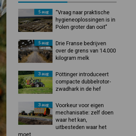
Sidebar
5 aug
“Vraag naar praktische
hygieneoplossingen is in
Polen groter dan ooit”
5 aug
Drie Franse bedrijven
over de grens van 14.000
kilogram melk
3 aug
Pöttinger introduceert
compacte dubbelrotor-
zwadhark in de hef
3 aug
Voorkeur voor eigen
mechanisatie: zelf doen
waar het kan,
uitbesteden waar het
moet