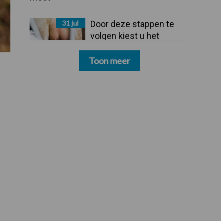
31 jul
Door deze stappen te
volgen kiest u het
dipmiddel dat bij uw
bedrijf past
Toon meer