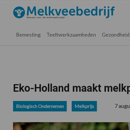
Spring
Door
Spring
Spring
naar
naar
naar
naar
Melkveebedrijf.nl
de
de
de
de
hoofdnavigatie
hoofd
eerste
voettekst
inhoud
sidebar
Bemesting
Teeltwerkzaamheden
Gezondheid
Eko-Holland maakt melkp
7 augu
Biologisch Ondernemen
Melkprijs