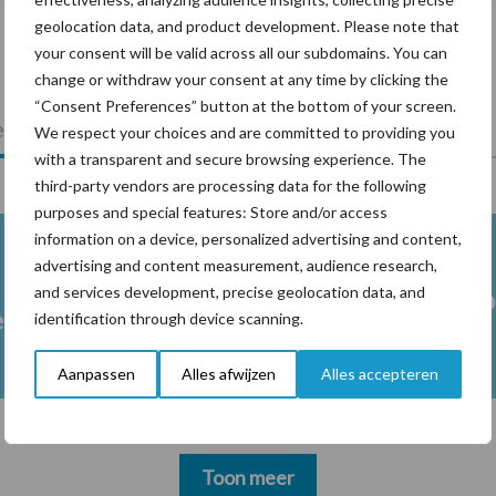
geolocation data, and product development. Please note that
your consent will be valid across all our subdomains. You can
change or withdraw your consent at any time by clicking the
“Consent Preferences” button at the bottom of your screen.
lkveebedrijf
Veevoer
Wet en regelgeving
We respect your choices and are committed to providing you
with a transparent and secure browsing experience. The
third-party vendors are processing data for the following
purposes and special features: Store and/or access
information on a device, personalized advertising and content,
advertising and content measurement, audience research,
and services development, precise geolocation data, and
Melkpro
en
identification through device scanning.
Aanpassen
Alles afwijzen
Alles accepteren
Toon meer