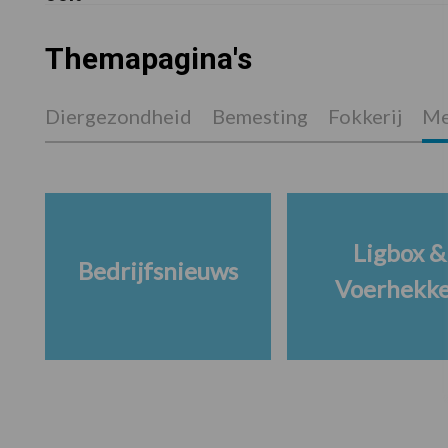
Themapagina's
Diergezondheid
Bemesting
Fokkerij
Me
Ligbox &
Bedrijfsnieuws
Voerhekk