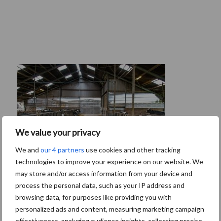
We value your privacy
We and
our 4 partners
use cookies and other tracking
technologies to improve your experience on our website. We
may store and/or access information from your device and
process the personal data, such as your IP address and
Drie Franse bedrijven over de grens van
browsing data, for purposes like providing you with
14.000 kilogram melk
personalized ads and content, measuring marketing campaign
effectiveness, analyzing audience insights, collecting precise