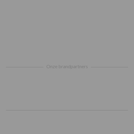
Footer
Onze brandpartners