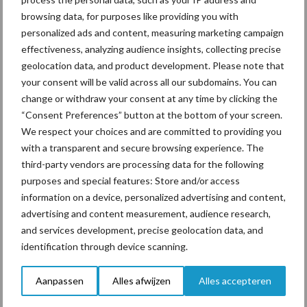
browsing data, for purposes like providing you with
dezelfde periode vorig jaar. Deze stijging werd met name
personalized ads and content, measuring marketing campaign
veroorzaakt door verbeteringen in het werkkapitaal.
effectiveness, analyzing audience insights, collecting precise
Melkaanvoer in lijn met vorig jaar
geolocation data, and product development. Please note that
your consent will be valid across all our subdomains. You can
change or withdraw your consent at any time by clicking the
De leden-melkveehouders leverden in de eerste helft van 2023
“Consent Preferences” button at the bottom of your screen.
4,8 miljard kilogram melk aan de productielocaties van
We respect your choices and are committed to providing you
FrieslandCampina. Dit was 0,5 procent meer dan in dezelfde
with a transparent and secure browsing experience. The
periode vorig jaar.
third-party vendors are processing data for the following
purposes and special features: Store and/or access
Melkprijs
information on a device, personalized advertising and content,
advertising and content measurement, audience research,
(genoemde bedragen zijn exclusief btw)
and services development, precise geolocation data, and
FrieslandCampina betaalde zijn leden-melkveehouders in de
identification through device scanning.
eerste helft van 2023 een iets hogere gemiddelde garantieprijs
uit per 100 kilogram geleverde boerderijmelk dan in dezelfde
Aanpassen
Alles afwijzen
Alles accepteren
periode vorig jaar: 49,96 euro tegenover 49,39 euro. De