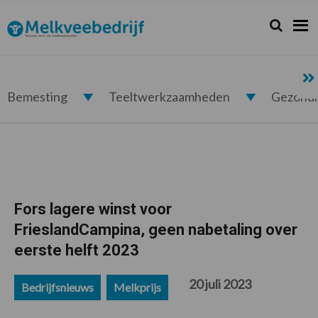
Spring
Door
Spring
Spring
naar
naar
naar
naar
Zoeken...
Zoek
Melkveebedrijf.nl
de
de
de
de
hoofdnavigatie
hoofd
eerste
voettekst
inhoud
sidebar
Bemesting
Teeltwerkzaamheden
Gezond
Fors lagere winst voor
FrieslandCampina, geen nabetaling over
eerste helft 2023
20 juli 2023
Bedrijfsnieuws
Melkprijs