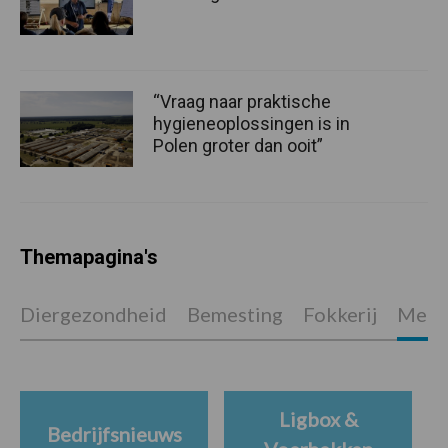
“Vraag naar praktische
hygieneoplossingen is in
Polen groter dan ooit”
Themapagina's
Diergezondheid
Bemesting
Fokkerij
Melkv
Ligbox &
Bedrijfsnieuws