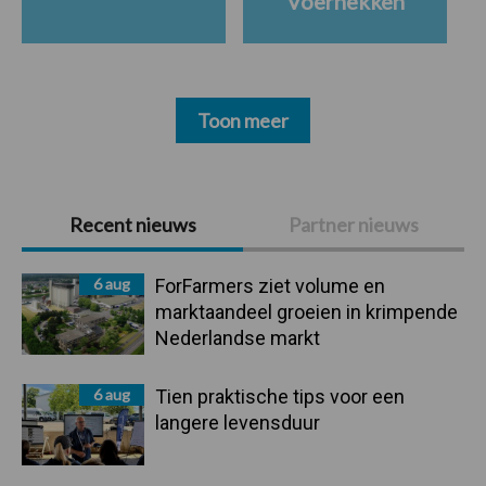
Voerhekken
Toon meer
Primaire
Recent nieuws
Partner nieuws
Sidebar
6 aug
ForFarmers ziet volume en
marktaandeel groeien in krimpende
Nederlandse markt
6 aug
Tien praktische tips voor een
langere levensduur