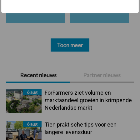
Ligbox &
Bedrijfsnieuws
Voerhekken
Toon meer
Primaire
Recent nieuws
Partner nieuws
Sidebar
6 aug
ForFarmers ziet volume en
marktaandeel groeien in krimpende
Nederlandse markt
6 aug
Tien praktische tips voor een
langere levensduur