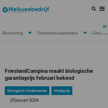
Spring
Door
Spring
Spring
naar
naar
naar
naar
Zoeken...
Zoek
Melkveebedrijf.nl
de
de
de
de
hoofdnavigatie
hoofd
eerste
voettekst
inhoud
sidebar
Bemesting
Teeltwerkzaamheden
Gezond
FrieslandCampina maakt biologische
garantieprijs februari bekend
Biologisch Ondernemen
Melkprijs
29 januari 2024