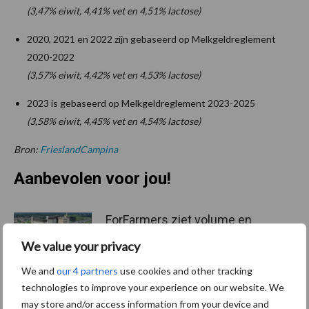
(3,47% eiwit, 4,41% vet en 4,51% lactose)
2020, 2021 en 2022 zijn gebaseerd op Melkgeldreglement
2020-2022
(3,57% eiwit, 4,42% vet en 4,53% lactose)
2023 is gebaseerd op Melkgeldreglement 2023-2025
(3,58% eiwit, 4,45% vet en 4,54% lactose)
Bron:
FrieslandCampina
Aanbevolen voor jou!
ForFarmers ziet volume en
marktaandeel groeien in
We value your privacy
krimpende Nederlandse
markt
We and
our 4 partners
use cookies and other tracking
technologies to improve your experience on our website. We
may store and/or access information from your device and