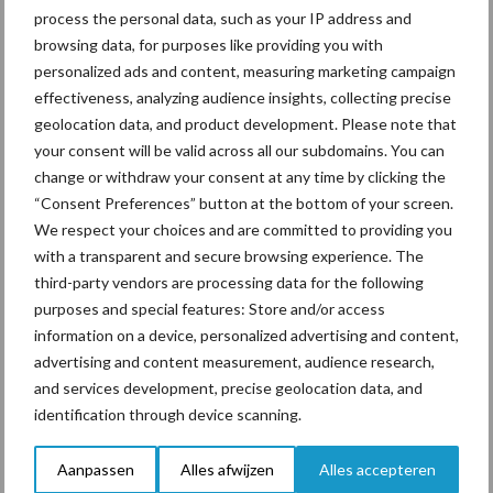
Tien praktische tips voor
process the personal data, such as your IP address and
een langere levensduur
browsing data, for purposes like providing you with
personalized ads and content, measuring marketing campaign
effectiveness, analyzing audience insights, collecting precise
geolocation data, and product development. Please note that
“Vraag naar praktische
your consent will be valid across all our subdomains. You can
hygieneoplossingen is in
change or withdraw your consent at any time by clicking the
Polen groter dan ooit”
“Consent Preferences” button at the bottom of your screen.
We respect your choices and are committed to providing you
with a transparent and secure browsing experience. The
third-party vendors are processing data for the following
purposes and special features: Store and/or access
Themapagina's
information on a device, personalized advertising and content,
advertising and content measurement, audience research,
Diergezondheid
Bemesting
Fokkerij
Melkv
and services development, precise geolocation data, and
identification through device scanning.
Aanpassen
Alles afwijzen
Alles accepteren