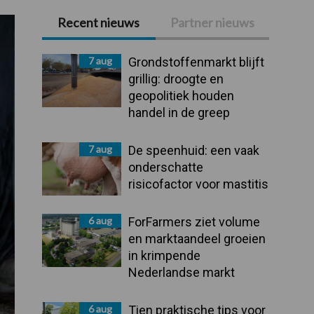
Recent nieuws
Partner nieuws
Primaire
Sidebar
7 aug
Grondstoffenmarkt blijft
grillig: droogte en
geopolitiek houden
handel in de greep
7 aug
De speenhuid: een vaak
onderschatte
risicofactor voor mastitis
6 aug
ForFarmers ziet volume
en marktaandeel groeien
in krimpende
Nederlandse markt
6 aug
Tien praktische tips voor