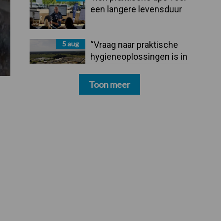
een langere levensduur
5 aug
“Vraag naar praktische
hygieneoplossingen is in
Polen groter dan ooit”
Toon meer