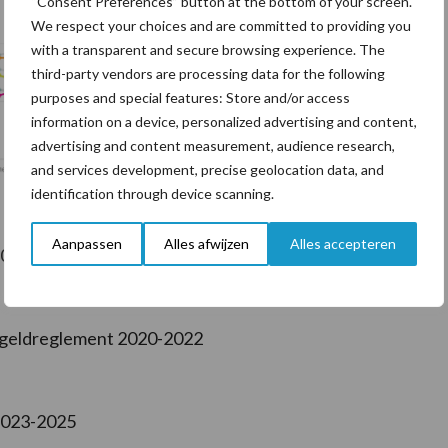
“Consent Preferences” button at the bottom of your screen.
We respect your choices and are committed to providing you
with a transparent and secure browsing experience. The
third-party vendors are processing data for the following
purposes and special features: Store and/or access
information on a device, personalized advertising and content,
advertising and content measurement, audience research,
and services development, precise geolocation data, and
identification through device scanning.
Aanpassen
Alles afwijzen
Alles accepteren
2017-2019
lkgeldreglement 2020-2022
2023-2025