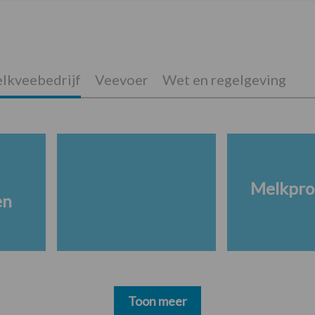
lkveebedrijf
Veevoer
Wet en regelgeving
Melkpro
en
Toon meer