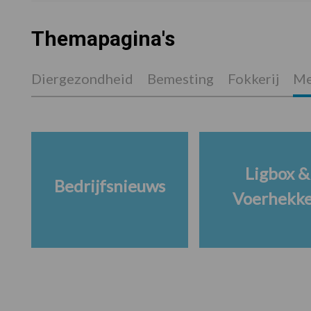
Themapagina's
Diergezondheid
Bemesting
Fokkerij
Me
Ligbox &
Bedrijfsnieuws
Voerhekk