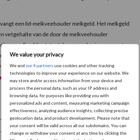
ntvangt een lid-melkveehouder melkgeld. Het melkgeld
 en vetgehalte van de door de melkveehouder
rijs en melkgeld ontstaat door verrekening van vaste
We value your privacy
n. In 2024 bedragen de vaste kosten van biologische
 kilogram geleverde boerderijmelk.
We and
our 4 partners
use cookies and other tracking
technologies to improve your experience on our website. We
may store and/or access information from your device and
process the personal data, such as your IP address and
browsing data, for purposes like providing you with
personalized ads and content, measuring marketing campaign
effectiveness, analyzing audience insights, collecting precise
geolocation data, and product development. Please note that
your consent will be valid across all our subdomains. You can
change or withdraw your consent at any time by clicking the