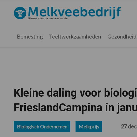
Spring
Door
Spring
Spring
naar
naar
naar
naar
Melkveebedrijf.nl
de
de
de
de
hoofdnavigatie
hoofd
eerste
voettekst
inhoud
sidebar
Bemesting
Teeltwerkzaamheden
Gezondheid
Kleine daling voor biolog
FrieslandCampina in janu
27 de
Biologisch Ondernemen
Melkprijs