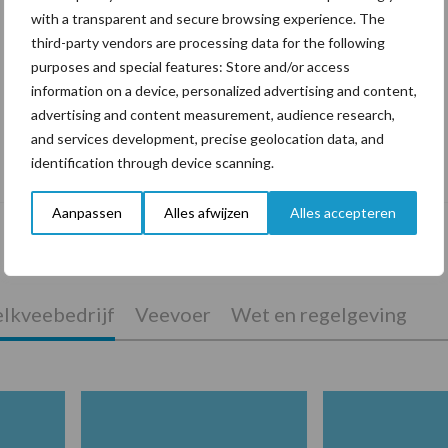
with a transparent and secure browsing experience. The
third-party vendors are processing data for the following
purposes and special features: Store and/or access
information on a device, personalized advertising and content,
advertising and content measurement, audience research,
and services development, precise geolocation data, and
De speenhuid: een vaak onderschatte
identification through device scanning.
risicofactor voor mastitis
Aanpassen
Alles afwijzen
Alles accepteren
lkveebedrijf
Veevoer
Wet en regelgeving