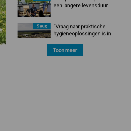
een langere levensduur
5 aug
“Vraag naar praktische
hygieneoplossingen is in
Polen groter dan ooit”
Toon meer