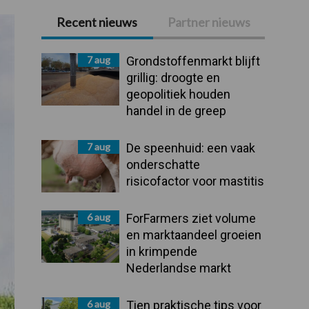
Recent nieuws
Partner nieuws
Primaire
Sidebar
7 aug
Grondstoffenmarkt blijft
grillig: droogte en
geopolitiek houden
handel in de greep
7 aug
De speenhuid: een vaak
onderschatte
risicofactor voor mastitis
6 aug
ForFarmers ziet volume
en marktaandeel groeien
in krimpende
Nederlandse markt
6 aug
Tien praktische tips voor