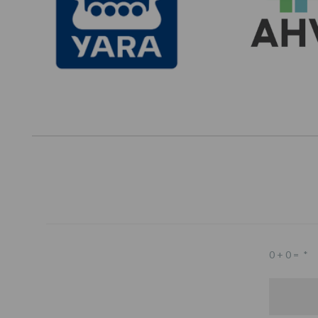
0 + 0 =
*