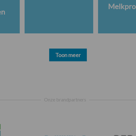
Melkpro
en
Toon meer
Onze brandpartners