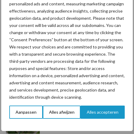
personalized ads and content, measuring marketing campaign
Toon meer
effectiveness, analyzing audience insights, collecting precise
geolocation data, and product development. Please note that
your consent will be valid across all our subdomains. You can
Primaire
change or withdraw your consent at any time by clicking the
Recent nieuws
Partner nieuws
“Consent Preferences” button at the bottom of your screen.
Sidebar
We respect your choices and are committed to providing you
7 aug
Grondstoffenmarkt blijft grillig:
with a transparent and secure browsing experience. The
droogte en geopolitiek houden
third-party vendors are processing data for the following
handel in de greep
purposes and special features: Store and/or access
information on a device, personalized advertising and content,
advertising and content measurement, audience research,
7 aug
De speenhuid: een vaak
and services development, precise geolocation data, and
onderschatte risicofactor voor
identification through device scanning.
mastitis
Aanpassen
Alles afwijzen
Alles accepteren
6 aug
ForFarmers ziet volume en
marktaandeel groeien in krimpende
Nederlandse markt