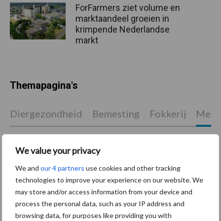
ForFarmers ziet volume en
marktaandeel groeien in
krimpende Nederlandse
markt
Themapagina's
Diergezondheid
Bemesting
Fokkerij
Melkv
We value your privacy
Ligbox &
We and
our 4 partners
use cookies and other tracking
Bedrijfsnieuws
Voerhekken
technologies to improve your experience on our website. We
may store and/or access information from your device and
process the personal data, such as your IP address and
browsing data, for purposes like providing you with