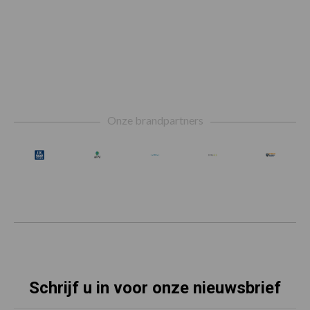
Footer
Onze brandpartners
Schrijf u in voor onze nieuwsbrief