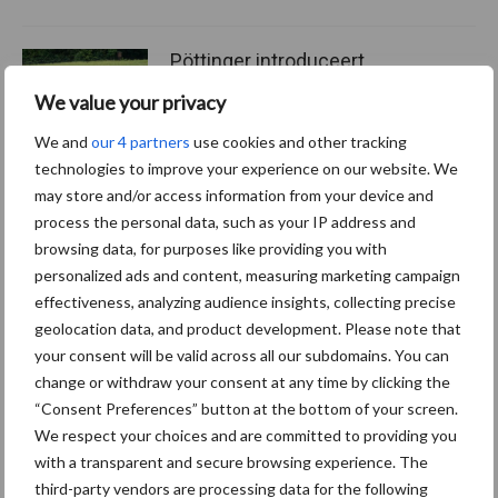
Pöttinger introduceert
compacte dubbelrotor-
We value your privacy
zwadhark in de hef
We and
our 4 partners
use cookies and other tracking
technologies to improve your experience on our website. We
may store and/or access information from your device and
process the personal data, such as your IP address and
Themapagina's
browsing data, for purposes like providing you with
personalized ads and content, measuring marketing campaign
Diergezondheid
Bemesting
Fokkerij
Melkv
effectiveness, analyzing audience insights, collecting precise
geolocation data, and product development. Please note that
your consent will be valid across all our subdomains. You can
change or withdraw your consent at any time by clicking the
“Consent Preferences” button at the bottom of your screen.
Ligbox &
Bedrijfsnieuws
We respect your choices and are committed to providing you
Voerhekken
with a transparent and secure browsing experience. The
third-party vendors are processing data for the following