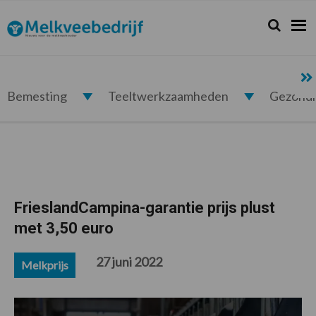
Spring
Door
Spring
Spring
naar
naar
naar
naar
Zoeken...
Zoek
Melkveebedrijf.nl
de
de
de
de
hoofdnavigatie
hoofd
eerste
voettekst
inhoud
sidebar
Bemesting
Teeltwerkzaamheden
Gezond
FrieslandCampina-garantie prijs plust
met 3,50 euro
27 juni 2022
Melkprijs