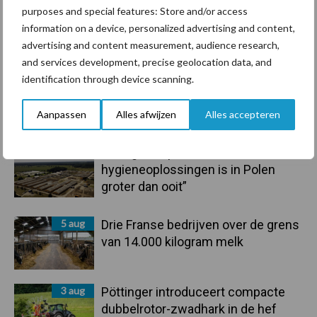
purposes and special features: Store and/or access
information on a device, personalized advertising and content,
Toon meer
advertising and content measurement, audience research,
and services development, precise geolocation data, and
identification through device scanning.
Primaire
Recent nieuws
Partner nieuws
Aanpassen
Alles afwijzen
Alles accepteren
Sidebar
5 aug
“Vraag naar praktische
hygieneoplossingen is in Polen
groter dan ooit”
5 aug
Drie Franse bedrijven over de grens
van 14.000 kilogram melk
3 aug
Pöttinger introduceert compacte
dubbelrotor-zwadhark in de hef