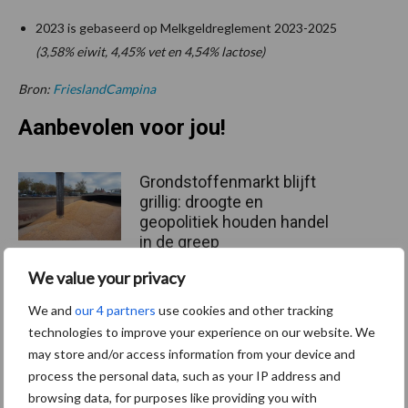
2023 is gebaseerd op Melkgeldreglement 2023-2025
(3,58% eiwit, 4,45% vet en 4,54% lactose)
Bron:
FrieslandCampina
Aanbevolen voor jou!
Grondstoffenmarkt blijft
grillig: droogte en
geopolitiek houden handel
in de greep
We value your privacy
De speenhuid: een vaak
We and
our 4 partners
use cookies and other tracking
onderschatte risicofactor
technologies to improve your experience on our website. We
voor mastitis
may store and/or access information from your device and
process the personal data, such as your IP address and
browsing data, for purposes like providing you with