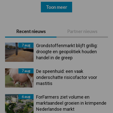
Toon meer
Primaire
Recent nieuws
Partner nieuws
Sidebar
7 aug
Grondstoffenmarkt blijft grillig:
droogte en geopolitiek houden
handel in de greep
7 aug
De speenhuid: een vaak
onderschatte risicofactor voor
mastitis
6 aug
ForFarmers ziet volume en
marktaandeel groeien in krimpende
Nederlandse markt