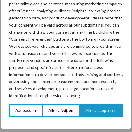
personalized ads and content, measuring marketing campaign
ForFarmers ziet volume en
effectiveness, analyzing audience insights, collecting precise
marktaandeel groeien in
krimpende Nederlandse
geolocation data, and product development. Please note that
markt
your consent will be valid across all our subdomains. You can
change or withdraw your consent at any time by clicking the
“Consent Preferences” button at the bottom of your screen.
We respect your choices and are committed to providing you
Themapagina's
with a transparent and secure browsing experience. The
third-party vendors are processing data for the following
Diergezondheid
Bemesting
Fokkerij
Melkv
purposes and special features: Store and/or access
information on a device, personalized advertising and content,
advertising and content measurement, audience research,
and services development, precise geolocation data, and
identification through device scanning.
Ligbox &
Bedrijfsnieuws
Voerhekken
Aanpassen
Alles afwijzen
Alles accepteren