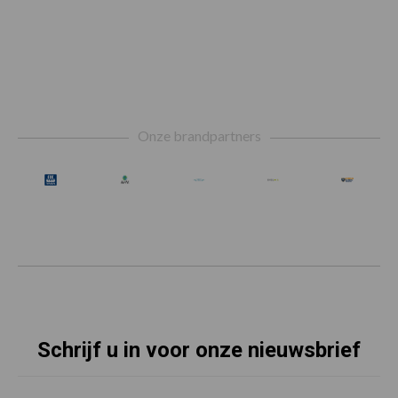
Footer
Onze brandpartners
Schrijf u in voor onze nieuwsbrief