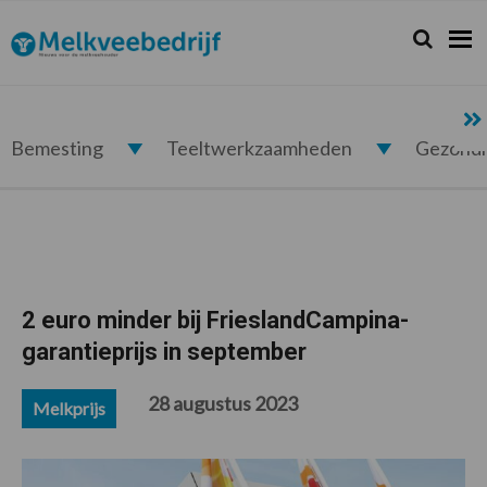
Spring
Door
Spring
Spring
naar
naar
naar
naar
Zoeken...
Zoek
Melkveebedrijf.nl
de
de
de
de
hoofdnavigatie
hoofd
eerste
voettekst
inhoud
sidebar
Bemesting
Teeltwerkzaamheden
Gezond
2 euro minder bij FrieslandCampina-
garantieprijs in september
28 augustus 2023
Melkprijs