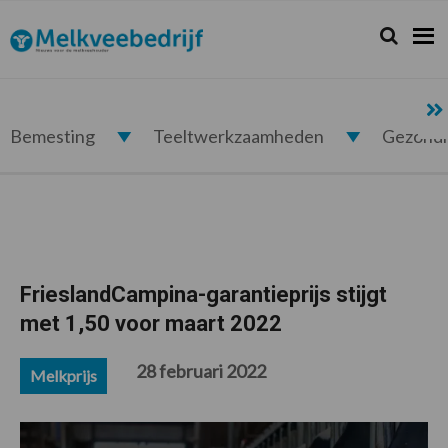
Spring
Door
Spring
Spring
naar
naar
naar
naar
Zoeken...
Zoek
Melkveebedrijf.nl
de
de
de
de
hoofdnavigatie
hoofd
eerste
voettekst
inhoud
sidebar
Bemesting
Teeltwerkzaamheden
Gezond
FrieslandCampina-garantieprijs stijgt
met 1,50 voor maart 2022
28 februari 2022
Melkprijs