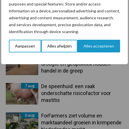
purposes and special features: Store and/or access
information on a device, personalized advertising and content,
Toon meer
advertising and content measurement, audience research,
and services development, precise geolocation data, and
identification through device scanning.
Primaire
Recent nieuws
Partner nieuws
Aanpassen
Alles afwijzen
Alles accepteren
Sidebar
7 aug
Grondstoffenmarkt blijft grillig:
droogte en geopolitiek houden
handel in de greep
7 aug
De speenhuid: een vaak
onderschatte risicofactor voor
mastitis
6 aug
ForFarmers ziet volume en
marktaandeel groeien in krimpende