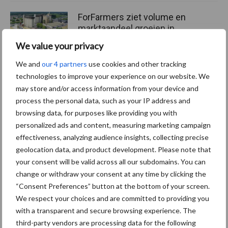
ForFarmers ziet volume en
marktaandeel groeien in
krimpende Nederlandse
We value your privacy
markt
We and
our 4 partners
use cookies and other tracking
technologies to improve your experience on our website. We
may store and/or access information from your device and
Themapagina's
process the personal data, such as your IP address and
browsing data, for purposes like providing you with
Diergezondheid
Bemesting
Fokkerij
Melkv
personalized ads and content, measuring marketing campaign
effectiveness, analyzing audience insights, collecting precise
geolocation data, and product development. Please note that
your consent will be valid across all our subdomains. You can
change or withdraw your consent at any time by clicking the
Ligbox &
Bedrijfsnieuws
“Consent Preferences” button at the bottom of your screen.
Voerhekken
We respect your choices and are committed to providing you
with a transparent and secure browsing experience. The
third-party vendors are processing data for the following