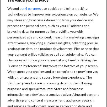
We value your privacy
Themapagina's
We and
our 4 partners
use cookies and other tracking
technologies to improve your experience on our website. We
Diergezondheid
Bemesting
Fokkerij
Melkv
may store and/or access information from your device and
process the personal data, such as your IP address and
browsing data, for purposes like providing you with
personalized ads and content, measuring marketing campaign
Ligbox &
effectiveness, analyzing audience insights, collecting precise
Bedrijfsnieuws
Voerhekken
geolocation data, and product development. Please note that
your consent will be valid across all our subdomains. You can
change or withdraw your consent at any time by clicking the
“Consent Preferences” button at the bottom of your screen.
We respect your choices and are committed to providing you
Toon meer
with a transparent and secure browsing experience. The
third-party vendors are processing data for the following
purposes and special features: Store and/or access
Primaire
information on a device, personalized advertising and content,
Recent nieuws
Partner nieuws
advertising and content measurement, audience research,
Sidebar
and services development, precise geolocation data, and