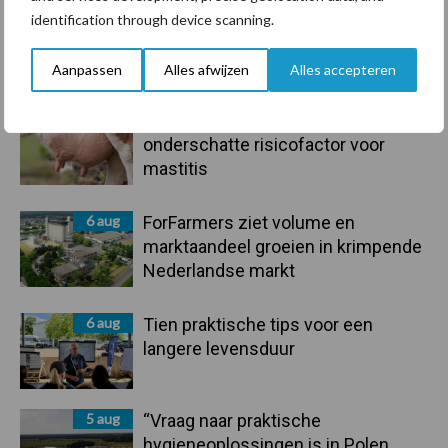
7 aug
Grondstoffenmarkt blijft grillig:
identification through device scanning.
droogte en geopolitiek houden
handel in de greep
Aanpassen
Alles afwijzen
Alles accepteren
7 aug
De speenhuid: een vaak
onderschatte risicofactor voor
mastitis
6 aug
ForFarmers ziet volume en
marktaandeel groeien in krimpende
Nederlandse markt
6 aug
Tien praktische tips voor een
langere levensduur
5 aug
“Vraag naar praktische
hygieneoplossingen is in Polen