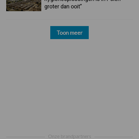
groter dan ooit”
Toon meer
Footer
Onze brandpartners