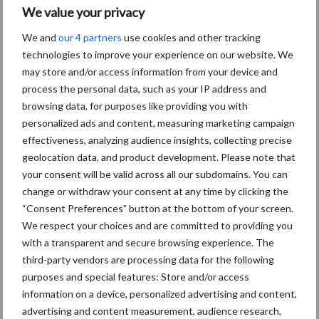
We value your privacy
Themapagina's
We and
our 4 partners
use cookies and other tracking
technologies to improve your experience on our website. We
Diergezondheid
Bemesting
Fokkerij
Melkv
may store and/or access information from your device and
process the personal data, such as your IP address and
browsing data, for purposes like providing you with
personalized ads and content, measuring marketing campaign
effectiveness, analyzing audience insights, collecting precise
Ligbox &
Bedrijfsnieuws
geolocation data, and product development. Please note that
Voerhekken
your consent will be valid across all our subdomains. You can
change or withdraw your consent at any time by clicking the
“Consent Preferences” button at the bottom of your screen.
We respect your choices and are committed to providing you
with a transparent and secure browsing experience. The
Toon meer
third-party vendors are processing data for the following
purposes and special features: Store and/or access
information on a device, personalized advertising and content,
Primaire
advertising and content measurement, audience research,
Recent nieuws
Partner nieuws