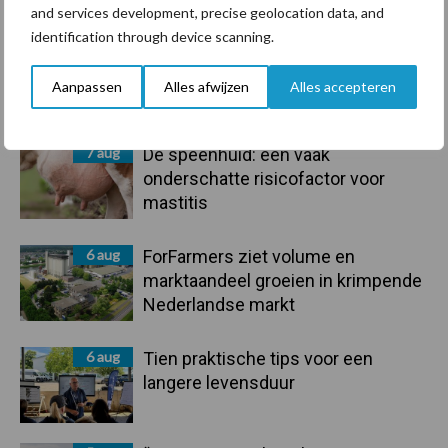
and services development, precise geolocation data, and
Sidebar
identification through device scanning.
7 aug
Grondstoffenmarkt blijft grillig:
droogte en geopolitiek houden
Aanpassen
Alles afwijzen
Alles accepteren
handel in de greep
7 aug
De speenhuid: een vaak
onderschatte risicofactor voor
mastitis
6 aug
ForFarmers ziet volume en
marktaandeel groeien in krimpende
Nederlandse markt
6 aug
Tien praktische tips voor een
langere levensduur