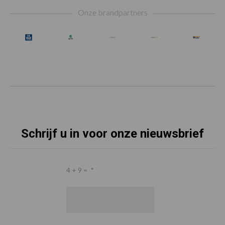
Footer
Onze brandpartners
Schrijf u in voor onze nieuwsbrief
4 + 9 =
*