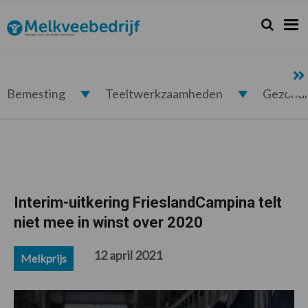
Spring
Door
Spring
Spring
naar
naar
naar
naar
Zoeken...
Zoek
Melkveebedrijf.nl
de
de
de
de
hoofdnavigatie
hoofd
eerste
voettekst
inhoud
sidebar
Bemesting
Teeltwerkzaamheden
Gezond
Interim-uitkering FrieslandCampina telt
niet mee in winst over 2020
12 april 2021
Melkprijs