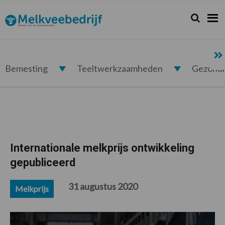
Spring
Door
Spring
Spring
naar
naar
naar
naar
Zoeken...
Zoek
Melkveebedrijf.nl
de
de
de
de
hoofdnavigatie
hoofd
eerste
voettekst
inhoud
sidebar
Bemesting
Teeltwerkzaamheden
Gezond
Internationale melkprijs ontwikkeling
gepubliceerd
31 augustus 2020
Melkprijs