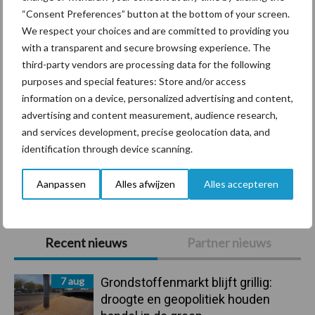
Diergezondheid
Bemesting
Fokkerij
Melkv
“Consent Preferences” button at the bottom of your screen.
We respect your choices and are committed to providing you
with a transparent and secure browsing experience. The
third-party vendors are processing data for the following
Ligbox &
purposes and special features: Store and/or access
Bedrijfsnieuws
Voerhekken
information on a device, personalized advertising and content,
advertising and content measurement, audience research,
and services development, precise geolocation data, and
identification through device scanning.
Toon meer
Aanpassen
Alles afwijzen
Alles accepteren
Primaire
Recent nieuws
Partner nieuws
Sidebar
7 aug
Grondstoffenmarkt blijft grillig:
droogte en geopolitiek houden