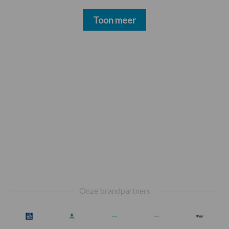
Toon meer
Footer
Onze brandpartners