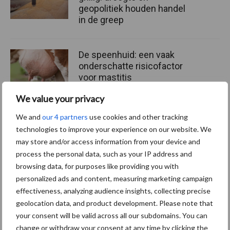
geopolitiek houden handel
in de greep
De speenhuid: een vaak
onderschatte risicofactor
voor mastitis
We value your privacy
We and
our 4 partners
use cookies and other tracking
ForFarmers ziet volume en
technologies to improve your experience on our website. We
marktaandeel groeien in
may store and/or access information from your device and
krimpende Nederlandse
process the personal data, such as your IP address and
markt
browsing data, for purposes like providing you with
personalized ads and content, measuring marketing campaign
effectiveness, analyzing audience insights, collecting precise
Themapagina's
geolocation data, and product development. Please note that
your consent will be valid across all our subdomains. You can
change or withdraw your consent at any time by clicking the