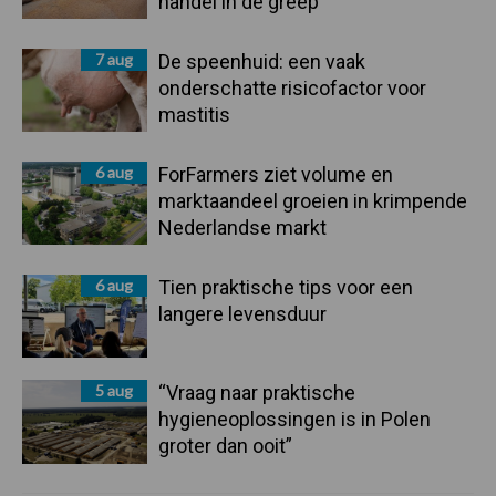
handel in de greep
7 aug
De speenhuid: een vaak
onderschatte risicofactor voor
mastitis
6 aug
ForFarmers ziet volume en
marktaandeel groeien in krimpende
Nederlandse markt
6 aug
Tien praktische tips voor een
langere levensduur
5 aug
“Vraag naar praktische
hygieneoplossingen is in Polen
groter dan ooit”