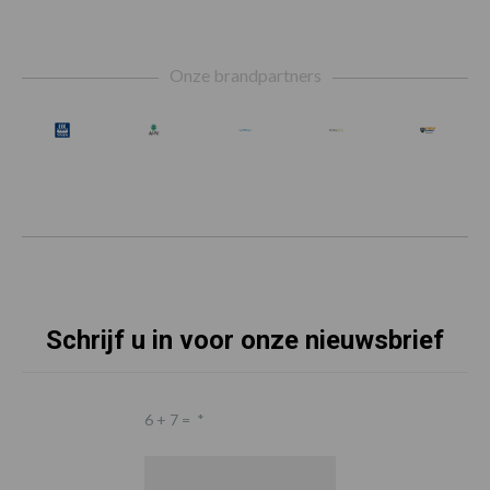
Footer
Onze brandpartners
Schrijf u in voor onze nieuwsbrief
6 + 7 =
*