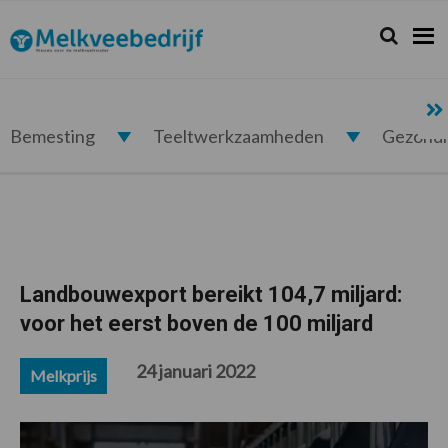
Spring
Door
Spring
Spring
naar
naar
naar
naar
Zoeken...
Zoek
Melkveebedrijf.nl
de
de
de
de
hoofdnavigatie
hoofd
eerste
voettekst
inhoud
sidebar
Bemesting
Teeltwerkzaamheden
Gezond
Landbouwexport bereikt 104,7 miljard:
voor het eerst boven de 100 miljard
24 januari 2022
Melkprijs