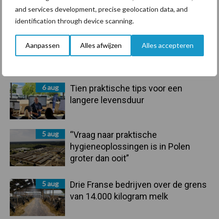
Primaire
and services development, precise geolocation data, and
Recent nieuws
Partner nieuws
identification through device scanning.
Sidebar
6 aug
ForFarmers ziet volume en
Aanpassen
Alles afwijzen
Alles accepteren
marktaandeel groeien in krimpende
Nederlandse markt
6 aug
Tien praktische tips voor een
langere levensduur
5 aug
“Vraag naar praktische
hygieneoplossingen is in Polen
groter dan ooit”
5 aug
Drie Franse bedrijven over de grens
van 14.000 kilogram melk