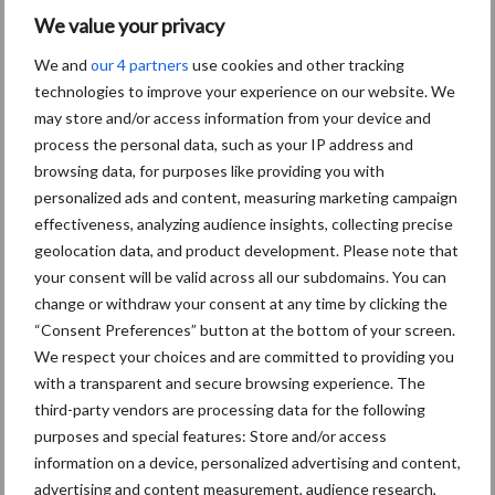
We value your privacy
We and
our 4 partners
use cookies and other tracking
Themapagina's
technologies to improve your experience on our website. We
may store and/or access information from your device and
Diergezondheid
Bemesting
Fokkerij
Melkv
process the personal data, such as your IP address and
browsing data, for purposes like providing you with
personalized ads and content, measuring marketing campaign
effectiveness, analyzing audience insights, collecting precise
geolocation data, and product development. Please note that
Ligbox &
Bedrijfsnieuws
your consent will be valid across all our subdomains. You can
Voerhekken
change or withdraw your consent at any time by clicking the
“Consent Preferences” button at the bottom of your screen.
We respect your choices and are committed to providing you
with a transparent and secure browsing experience. The
third-party vendors are processing data for the following
Toon meer
purposes and special features: Store and/or access
information on a device, personalized advertising and content,
advertising and content measurement, audience research,