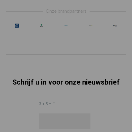
Footer
Onze brandpartners
Schrijf u in voor onze nieuwsbrief
3 + 5 =
*