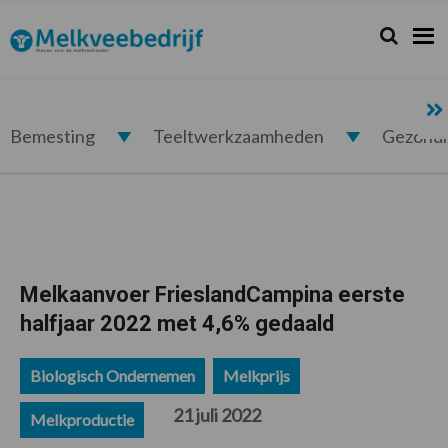
Spring
Door
Spring
Spring
naar
naar
naar
naar
Zoeken...
Zoek
Melkveebedrijf.nl
de
de
de
de
hoofdnavigatie
hoofd
eerste
voettekst
inhoud
sidebar
Bemesting
Teeltwerkzaamheden
Gezond
Melkaanvoer FrieslandCampina eerste
halfjaar 2022 met 4,6% gedaald
Biologisch Ondernemen
Melkprijs
21 juli 2022
Melkproductie