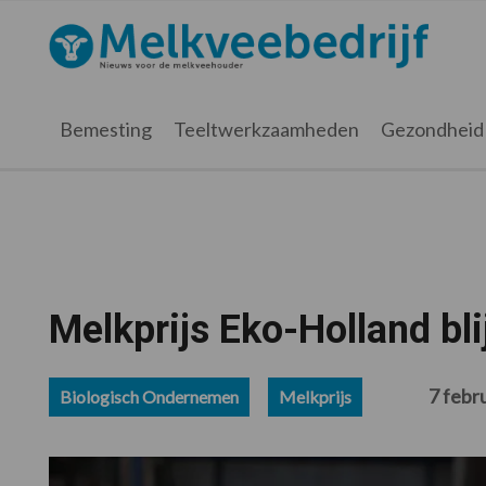
Spring
Door
Spring
Spring
naar
naar
naar
naar
Melkveebedrijf.nl
de
de
de
de
hoofdnavigatie
hoofd
eerste
voettekst
inhoud
sidebar
Bemesting
Teeltwerkzaamheden
Gezondheid
Melkprijs Eko-Holland blij
7 febr
Biologisch Ondernemen
Melkprijs