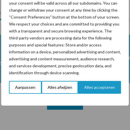
your consent will be valid across all our subdomains. You can
change or withdraw your consent at any time by clicking the
lkveebedrijf
Veevoer
Wet en regelgeving
“Consent Preferences” button at the bottom of your screen.
We respect your choices and are committed to providing you
with a transparent and secure browsing experience. The
third-party vendors are processing data for the following
purposes and special features: Store and/or access
information on a device, personalized advertising and content,
Melkpro
advertising and content measurement, audience research,
en
and services development, precise geolocation data, and
identification through device scanning.
Aanpassen
Alles afwijzen
Alles accepteren
Toon meer