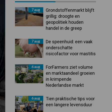
Sidebar
7 aug
Grondstoffenmarkt blijft
grillig: droogte en
geopolitiek houden
handel in de greep
7 aug
De speenhuid: een vaak
onderschatte
risicofactor voor mastitis
6 aug
ForFarmers ziet volume
en marktaandeel groeien
in krimpende
Nederlandse markt
6 aug
Tien praktische tips voor
een langere levensduur