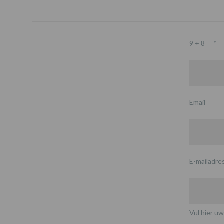
9 + 8 =
*
Email
E-mailadre
Vul hier uw