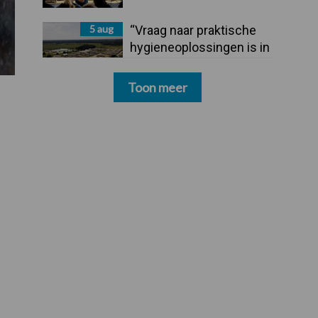
5 aug
“Vraag naar praktische
hygieneoplossingen is in
Polen groter dan ooit”
Toon meer