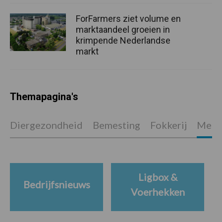
ForFarmers ziet volume en
marktaandeel groeien in
krimpende Nederlandse
markt
Themapagina's
Diergezondheid
Bemesting
Fokkerij
Melkv
Ligbox &
Bedrijfsnieuws
Voerhekken