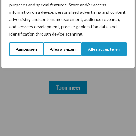
Nederlandse markt
purposes and special features: Store and/or access
information on a device, personalized advertising and content,
6 aug
Tien praktische tips voor een
advertising and content measurement, audience research,
langere levensduur
and services development, precise geolocation data, and
identification through device scanning.
5 aug
“Vraag naar praktische
Aanpassen
Alles afwijzen
Alles accepteren
hygieneoplossingen is in Polen
groter dan ooit”
Toon meer