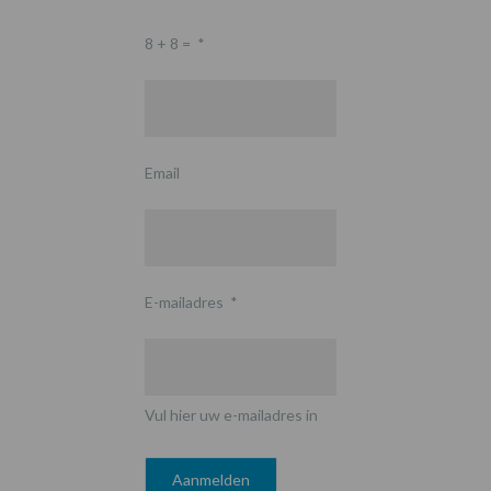
8 + 8 =
*
Email
E-mailadres
*
Vul hier uw e-mailadres in