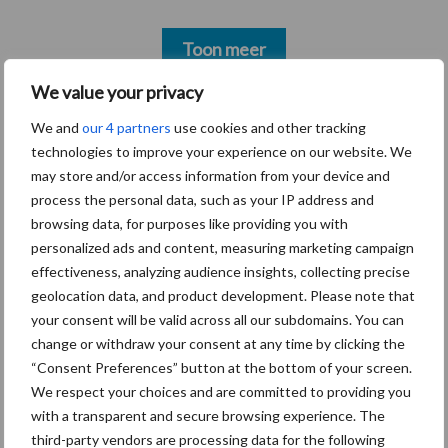
Toon meer
We value your privacy
We and
our 4 partners
use cookies and other tracking
Primaire
Recent nieuws
Partner nieuws
technologies to improve your experience on our website. We
Sidebar
may store and/or access information from your device and
process the personal data, such as your IP address and
7 aug
Grondstoffenmarkt blijft grillig:
browsing data, for purposes like providing you with
droogte en geopolitiek houden
personalized ads and content, measuring marketing campaign
handel in de greep
effectiveness, analyzing audience insights, collecting precise
geolocation data, and product development. Please note that
7 aug
De speenhuid: een vaak
your consent will be valid across all our subdomains. You can
onderschatte risicofactor voor
change or withdraw your consent at any time by clicking the
mastitis
“Consent Preferences” button at the bottom of your screen.
We respect your choices and are committed to providing you
6 aug
ForFarmers ziet volume en
with a transparent and secure browsing experience. The
marktaandeel groeien in krimpende
third-party vendors are processing data for the following