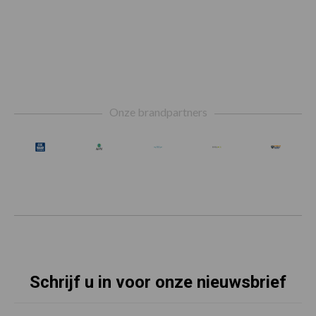
Footer
Onze brandpartners
Schrijf u in voor onze nieuwsbrief