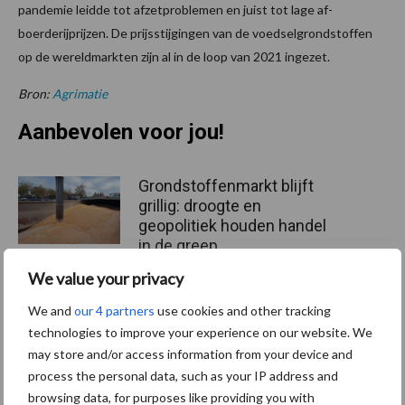
pandemie leidde tot afzetproblemen en juist tot lage af-
boerderijprijzen. De prijsstijgingen van de voedselgrondstoffen
op de wereldmarkten zijn al in de loop van 2021 ingezet.
Bron:
Agrimatie
Aanbevolen voor jou!
Grondstoffenmarkt blijft
grillig: droogte en
geopolitiek houden handel
in de greep
We value your privacy
De speenhuid: een vaak
We and
our 4 partners
use cookies and other tracking
onderschatte risicofactor
technologies to improve your experience on our website. We
voor mastitis
may store and/or access information from your device and
process the personal data, such as your IP address and
browsing data, for purposes like providing you with