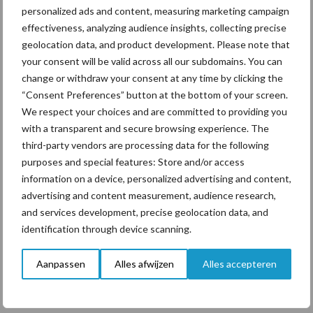
personalized ads and content, measuring marketing campaign
ForFarmers ziet volume en
effectiveness, analyzing audience insights, collecting precise
marktaandeel groeien in
geolocation data, and product development. Please note that
krimpende Nederlandse
markt
your consent will be valid across all our subdomains. You can
change or withdraw your consent at any time by clicking the
“Consent Preferences” button at the bottom of your screen.
We respect your choices and are committed to providing you
Themapagina's
with a transparent and secure browsing experience. The
third-party vendors are processing data for the following
purposes and special features: Store and/or access
Diergezondheid
Bemesting
Fokkerij
Melkv
information on a device, personalized advertising and content,
advertising and content measurement, audience research,
and services development, precise geolocation data, and
identification through device scanning.
Ligbox &
Bedrijfsnieuws
Voerhekken
Aanpassen
Alles afwijzen
Alles accepteren