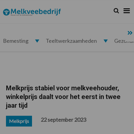
Spring
Door
Spring
Spring
naar
naar
naar
naar
Zoeken...
Zoek
Melkveebedrijf.nl
de
de
de
de
hoofdnavigatie
hoofd
eerste
voettekst
inhoud
sidebar
Bemesting
Teeltwerkzaamheden
Gezond
Melkprijs stabiel voor melkveehouder,
winkelprijs daalt voor het eerst in twee
jaar tijd
22 september 2023
Melkprijs