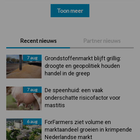
Toon meer
Primaire
Recent nieuws
Partner nieuws
Sidebar
7 aug
Grondstoffenmarkt blijft grillig:
droogte en geopolitiek houden
handel in de greep
7 aug
De speenhuid: een vaak
onderschatte risicofactor voor
mastitis
6 aug
ForFarmers ziet volume en
marktaandeel groeien in krimpende
Nederlandse markt