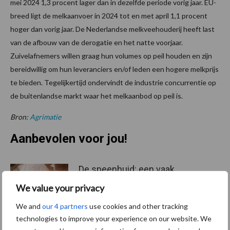
mei 2024 1,3 procent lager dan in dezelfde periode vorig jaar. EU-
breed ligt de melkaanvoer in 2024 tot en met april 1,1 procent
hoger dan vorig jaar. De Nederlandse melkveehouderij heeft last
van de afbouw van de derogatie en het natte voorjaar.
Zuivelafnemers willen graag hun volumes op peil houden en zijn
bereidwillig om hun leveranciers en/of leden een hogere melkprijs
te bieden. Tegelijkertijd ondervindt de industrie concurrentie op
de buitenlandse markt waar het melkaanbod op peil is.
Bron:
Agrimatie
Aanbevolen voor jou!
De speenhuid: een vaak
onderschatte risicofactor
We value your privacy
voor mastitis
We and
our 4 partners
use cookies and other tracking
technologies to improve your experience on our website. We