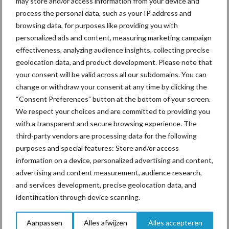
may store and/or access information from your device and
ForFarmers ziet volume en
process the personal data, such as your IP address and
marktaandeel groeien in
browsing data, for purposes like providing you with
krimpende Nederlandse
personalized ads and content, measuring marketing campaign
markt
effectiveness, analyzing audience insights, collecting precise
geolocation data, and product development. Please note that
Tien praktische tips voor
your consent will be valid across all our subdomains. You can
een langere levensduur
change or withdraw your consent at any time by clicking the
“Consent Preferences” button at the bottom of your screen.
We respect your choices and are committed to providing you
with a transparent and secure browsing experience. The
third-party vendors are processing data for the following
purposes and special features: Store and/or access
Themapagina's
information on a device, personalized advertising and content,
advertising and content measurement, audience research,
Diergezondheid
Bemesting
Fokkerij
Melkv
and services development, precise geolocation data, and
identification through device scanning.
Aanpassen
Alles afwijzen
Alles accepteren