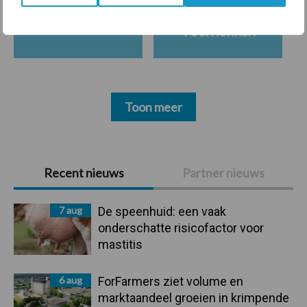
Ligbox &
Bedrijfsnieuws
Voerhekken
Toon meer
Primaire
Recent nieuws
Partner nieuws
Sidebar
7 aug
De speenhuid: een vaak
onderschatte risicofactor voor
mastitis
6 aug
ForFarmers ziet volume en
marktaandeel groeien in krimpende