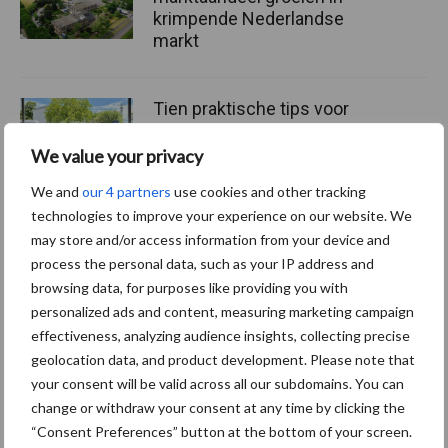
krimpende Nederlandse
markt
Tien praktische tips voor
een langere levensduur
We value your privacy
We and
our 4 partners
use cookies and other tracking
technologies to improve your experience on our website. We
“Vraag naar praktische
may store and/or access information from your device and
hygieneoplossingen is in
process the personal data, such as your IP address and
Polen groter dan ooit”
browsing data, for purposes like providing you with
personalized ads and content, measuring marketing campaign
effectiveness, analyzing audience insights, collecting precise
geolocation data, and product development. Please note that
your consent will be valid across all our subdomains. You can
Diergezondheid
Bemesting
Fokkerij
Melkv
change or withdraw your consent at any time by clicking the
“Consent Preferences” button at the bottom of your screen.