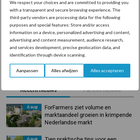
We respect your choices and are committed to providing you
with a transparent and secure browsing experience. The
third-party vendors are processing data for the following
Mastitis
Hittestress
purposes and special features: Store and/or access
information on a device, personalized advertising and content,
advertising and content measurement, audience research,
and services development, precise geolocation data, and
identification through device scanning.
Toon meer
Aanpassen
Alles afwijzen
Alles accepteren
Primaire
Recent nieuws
Partner nieuws
Sidebar
6 aug
ForFarmers ziet volume en
marktaandeel groeien in krimpende
Nederlandse markt
6 aug
Tien praktische tips voor een