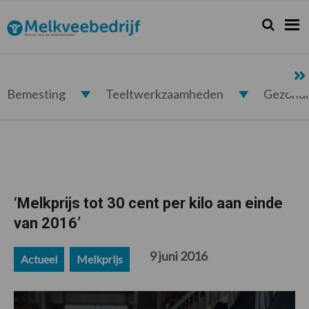
Spring
Door
Spring
Spring
naar
naar
naar
naar
Zoeken...
Zoek
Melkveebedrijf.nl
de
de
de
de
hoofdnavigatie
hoofd
eerste
voettekst
inhoud
sidebar
Bemesting
Teeltwerkzaamheden
Gezond
‘Melkprijs tot 30 cent per kilo aan einde
van 2016’
9 juni 2016
Actueel
Melkprijs