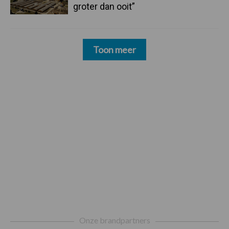
groter dan ooit”
Toon meer
Footer
Onze brandpartners