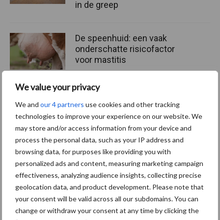
in de greep
De speenhuid: een vaak
onderschatte risicofactor
voor mastitis
We value your privacy
ForFarmers ziet volume en
We and
our 4 partners
use cookies and other tracking
marktaandeel groeien in
technologies to improve your experience on our website. We
krimpende Nederlandse
may store and/or access information from your device and
markt
process the personal data, such as your IP address and
browsing data, for purposes like providing you with
personalized ads and content, measuring marketing campaign
effectiveness, analyzing audience insights, collecting precise
Themapagina's
geolocation data, and product development. Please note that
your consent will be valid across all our subdomains. You can
Diergezondheid
Bemesting
Fokkerij
Melkv
change or withdraw your consent at any time by clicking the