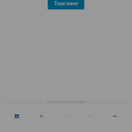
Toon meer
Footer
Onze brandpartners