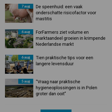
7 aug
De speenhuid: een vaak
onderschatte risicofactor voor
mastitis
6 aug
ForFarmers ziet volume en
marktaandeel groeien in krimpende
Nederlandse markt
6 aug
Tien praktische tips voor een
langere levensduur
5 aug
“Vraag naar praktische
hygieneoplossingen is in Polen
groter dan ooit”