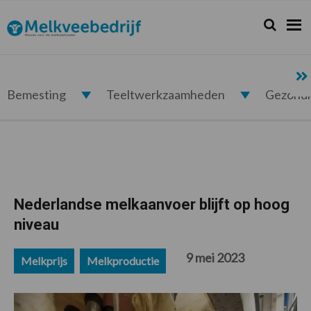
Spring
Door
Spring
Spring
naar
naar
naar
naar
Zoeken...
Zoek
Melkveebedrijf.nl
de
de
de
de
hoofdnavigatie
hoofd
eerste
voettekst
inhoud
sidebar
Bemesting
Teeltwerkzaamheden
Gezond
Nederlandse melkaanvoer blijft op hoog
niveau
9 mei 2023
Melkprijs
Melkproductie