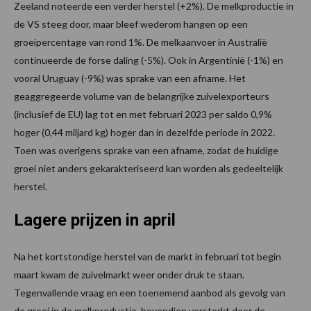
Zeeland noteerde een verder herstel (+2%). De melkproductie in
de VS steeg door, maar bleef wederom hangen op een
groeipercentage van rond 1%. De melkaanvoer in Australië
continueerde de forse daling (-5%). Ook in Argentinië (-1%) en
vooral Uruguay (-9%) was sprake van een afname. Het
geaggregeerde volume van de belangrijke zuivelexporteurs
(inclusief de EU) lag tot en met februari 2023 per saldo 0,9%
hoger (0,44 miljard kg) hoger dan in dezelfde periode in 2022.
Toen was overigens sprake van een afname, zodat de huidige
groei niet anders gekarakteriseerd kan worden als gedeeltelijk
herstel.
Lagere prijzen in april
Na het kortstondige herstel van de markt in februari tot begin
maart kwam de zuivelmarkt weer onder druk te staan.
Tegenvallende vraag en een toenemend aanbod als gevolg van
de groei in de melkproductie, bovendien versterkt door de