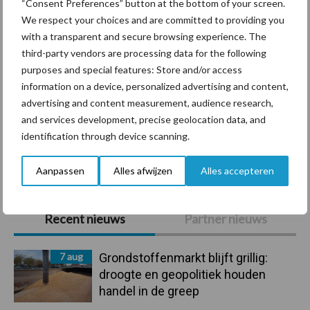
“Consent Preferences” button at the bottom of your screen.
We respect your choices and are committed to providing you
with a transparent and secure browsing experience. The
third-party vendors are processing data for the following
Ligbox &
Bedrijfsnieuws
purposes and special features: Store and/or access
Voerhekken
information on a device, personalized advertising and content,
advertising and content measurement, audience research,
and services development, precise geolocation data, and
identification through device scanning.
Toon meer
Aanpassen
Alles afwijzen
Alles accepteren
Primaire
Recent nieuws
Partner nieuws
Sidebar
7 aug
Grondstoffenmarkt blijft grillig:
droogte en geopolitiek houden
handel in de greep