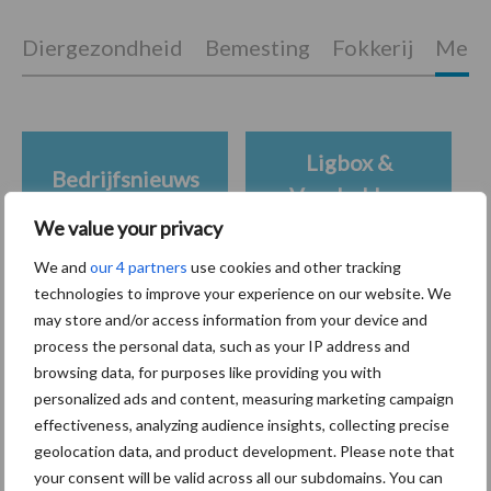
Diergezondheid
Bemesting
Fokkerij
Melkv
Ligbox &
Bedrijfsnieuws
Voerhekken
We value your privacy
We and
our 4 partners
use cookies and other tracking
technologies to improve your experience on our website. We
Toon meer
may store and/or access information from your device and
process the personal data, such as your IP address and
browsing data, for purposes like providing you with
personalized ads and content, measuring marketing campaign
Primaire
Recent nieuws
Partner nieuws
effectiveness, analyzing audience insights, collecting precise
Sidebar
geolocation data, and product development. Please note that
your consent will be valid across all our subdomains. You can
7 aug
De speenhuid: een vaak