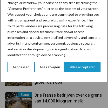
change or withdraw your consent at any time by clicking the
onderschatte risicofactor voor
“Consent Preferences” button at the bottom of your screen.
mastitis
We respect your choices and are committed to providing you
with a transparent and secure browsing experience. The
6 aug
ForFarmers ziet volume en
third-party vendors are processing data for the following
marktaandeel groeien in krimpende
purposes and special features: Store and/or access
Nederlandse markt
information on a device, personalized advertising and content,
advertising and content measurement, audience research,
6 aug
Tien praktische tips voor een
and services development, precise geolocation data, and
langere levensduur
identification through device scanning.
Aanpassen
Alles afwijzen
Alles accepteren
5 aug
“Vraag naar praktische
hygieneoplossingen is in Polen
groter dan ooit”
5 aug
Drie Franse bedrijven over de grens
van 14.000 kilogram melk