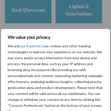
Ligbox &
Bedrijfsnieuws
Voerhekken
We value your privacy
Toon meer
We and
our 4 partners
use cookies and other tracking
technologies to improve your experience on our website. We
may store and/or access information from your device and
Primaire
process the personal data, such as your IP address and
Recent nieuws
Partner nieuws
browsing data, for purposes like providing you with
Sidebar
personalized ads and content, measuring marketing campaign
7 aug
Grondstoffenmarkt blijft grillig:
effectiveness, analyzing audience insights, collecting precise
droogte en geopolitiek houden
geolocation data, and product development. Please note that
handel in de greep
your consent will be valid across all our subdomains. You can
change or withdraw your consent at any time by clicking the
7 aug
De speenhuid: een vaak
“Consent Preferences” button at the bottom of your screen.
onderschatte risicofactor voor