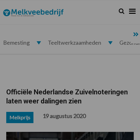
Spring
Door
Spring
Spring
naar
naar
naar
naar
Zoeken...
Zoek
Melkveebedrijf.nl
de
de
de
de
hoofdnavigatie
hoofd
eerste
voettekst
inhoud
sidebar
Bemesting
Teeltwerkzaamheden
Gezond
Officiële Nederlandse Zuivelnoteringen
laten weer dalingen zien
19 augustus 2020
Melkprijs