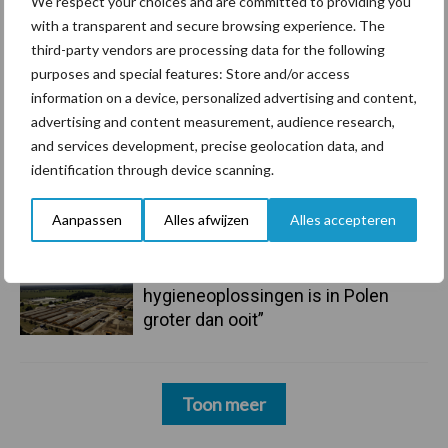
We respect your choices and are committed to providing you
mastitis
with a transparent and secure browsing experience. The
third-party vendors are processing data for the following
6 aug
ForFarmers ziet volume en
purposes and special features: Store and/or access
marktaandeel groeien in krimpende
information on a device, personalized advertising and content,
Nederlandse markt
advertising and content measurement, audience research,
and services development, precise geolocation data, and
identification through device scanning.
6 aug
Tien praktische tips voor een
langere levensduur
Aanpassen
Alles afwijzen
Alles accepteren
5 aug
“Vraag naar praktische
hygieneoplossingen is in Polen
groter dan ooit”
Toon meer