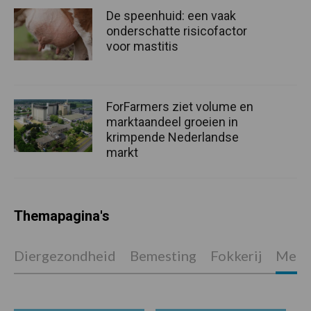
De speenhuid: een vaak
onderschatte risicofactor
voor mastitis
ForFarmers ziet volume en
marktaandeel groeien in
krimpende Nederlandse
markt
Themapagina's
Diergezondheid
Bemesting
Fokkerij
Melkv