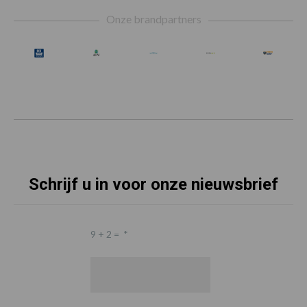
Footer
Onze brandpartners
Schrijf u in voor onze nieuwsbrief
9 + 2 =
*