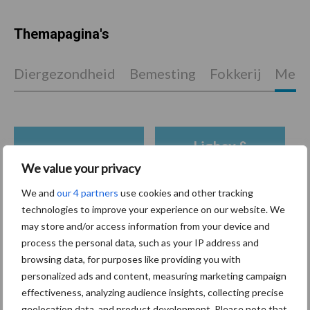
Themapagina's
Diergezondheid
Bemesting
Fokkerij
Melkv
Ligbox &
Bedrijfsnieuws
Voerhekken
We value your privacy
We and
our 4 partners
use cookies and other tracking
technologies to improve your experience on our website. We
may store and/or access information from your device and
Toon meer
process the personal data, such as your IP address and
browsing data, for purposes like providing you with
personalized ads and content, measuring marketing campaign
effectiveness, analyzing audience insights, collecting precise
Primaire
Recent nieuws
Partner nieuws
geolocation data, and product development. Please note that