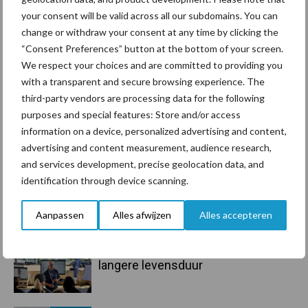
Sidebar
your consent will be valid across all our subdomains. You can
change or withdraw your consent at any time by clicking the
7 aug
Grondstoffenmarkt blijft grillig:
“Consent Preferences” button at the bottom of your screen.
droogte en geopolitiek houden
We respect your choices and are committed to providing you
handel in de greep
with a transparent and secure browsing experience. The
third-party vendors are processing data for the following
7 aug
De speenhuid: een vaak
purposes and special features: Store and/or access
onderschatte risicofactor voor
information on a device, personalized advertising and content,
mastitis
advertising and content measurement, audience research,
and services development, precise geolocation data, and
6 aug
ForFarmers ziet volume en
identification through device scanning.
marktaandeel groeien in krimpende
Nederlandse markt
Aanpassen
Alles afwijzen
Alles accepteren
6 aug
Tien praktische tips voor een
langere levensduur