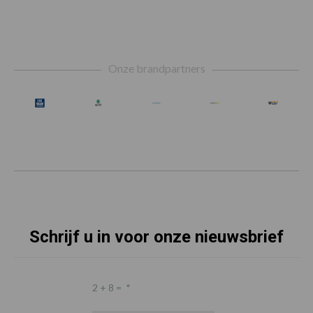
Footer
Onze brandpartners
Schrijf u in voor onze nieuwsbrief
2 + 8 =
*