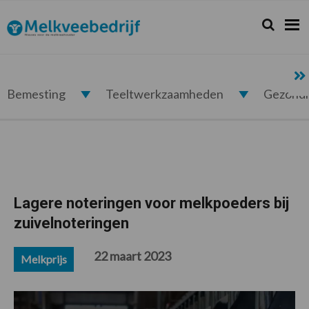
Spring
Door
Spring
Spring
naar
naar
naar
naar
Zoeken...
Zoek
Melkveebedrijf.nl
de
de
de
de
hoofdnavigatie
hoofd
eerste
voettekst
inhoud
sidebar
Bemesting
Teeltwerkzaamheden
Gezond
Lagere noteringen voor melkpoeders bij
zuivelnoteringen
22 maart 2023
Melkprijs