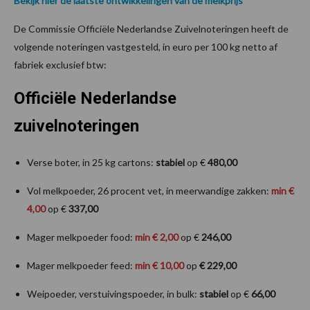
Bekijk hier de laatste ontwikkelingen van de melkprijs
De Commissie Officiële Nederlandse Zuivelnoteringen heeft de
volgende noteringen vastgesteld, in euro per 100 kg netto af
fabriek exclusief btw:
Officiële Nederlandse
zuivelnoteringen
Verse boter, in 25 kg cartons:
stabiel
op €
480,00
Vol melkpoeder, 26 procent vet, in meerwandige zakken:
min €
4,00
op €
337,00
Mager melkpoeder food:
min € 2,00
op €
246,00
Mager melkpoeder feed:
min € 10,00
op
€ 229,00
Weipoeder, verstuivingspoeder, in bulk:
stabiel
op €
66,00