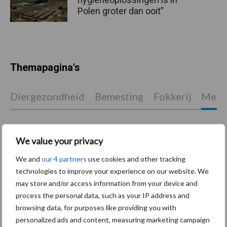
Polen groter dan ooit”
Themapagina's
Diergezondheid
Bemesting
Fokkerij
Melkv
We value your privacy
Ligbox &
Bedrijfsnieuws
We and
our 4 partners
use cookies and other tracking
Voerhekken
technologies to improve your experience on our website. We
may store and/or access information from your device and
process the personal data, such as your IP address and
browsing data, for purposes like providing you with
Toon meer
personalized ads and content, measuring marketing campaign