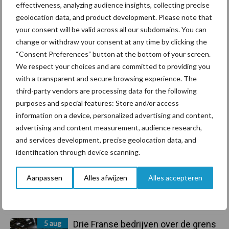
effectiveness, analyzing audience insights, collecting precise
geolocation data, and product development. Please note that
your consent will be valid across all our subdomains. You can
Primaire
Recent nieuws
Partner nieuws
change or withdraw your consent at any time by clicking the
“Consent Preferences” button at the bottom of your screen.
Sidebar
We respect your choices and are committed to providing you
6 aug
ForFarmers ziet volume en
with a transparent and secure browsing experience. The
marktaandeel groeien in krimpende
third-party vendors are processing data for the following
Nederlandse markt
purposes and special features: Store and/or access
information on a device, personalized advertising and content,
6 aug
Tien praktische tips voor een
advertising and content measurement, audience research,
langere levensduur
and services development, precise geolocation data, and
identification through device scanning.
5 aug
“Vraag naar praktische
Aanpassen
Alles afwijzen
Alles accepteren
hygieneoplossingen is in Polen
groter dan ooit”
5 aug
Drie Franse bedrijven over de grens