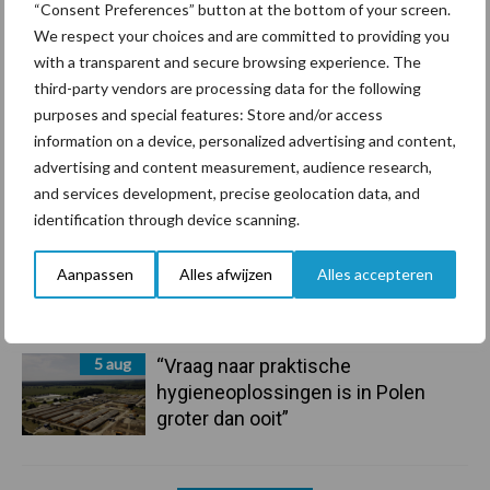
“Consent Preferences” button at the bottom of your screen.
We respect your choices and are committed to providing you
7 aug
De speenhuid: een vaak
with a transparent and secure browsing experience. The
onderschatte risicofactor voor
third-party vendors are processing data for the following
mastitis
purposes and special features: Store and/or access
information on a device, personalized advertising and content,
6 aug
ForFarmers ziet volume en
advertising and content measurement, audience research,
marktaandeel groeien in krimpende
and services development, precise geolocation data, and
Nederlandse markt
identification through device scanning.
6 aug
Tien praktische tips voor een
Aanpassen
Alles afwijzen
Alles accepteren
langere levensduur
5 aug
“Vraag naar praktische
hygieneoplossingen is in Polen
groter dan ooit”