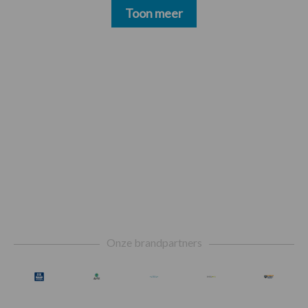
Toon meer
Footer
Onze brandpartners