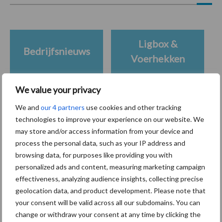
Ligbox &
Bedrijfsnieuws
Voerhekken
We value your privacy
We and
our 4 partners
use cookies and other tracking
Toon meer
technologies to improve your experience on our website. We
may store and/or access information from your device and
process the personal data, such as your IP address and
Primaire
browsing data, for purposes like providing you with
Recent nieuws
Partner nieuws
personalized ads and content, measuring marketing campaign
Sidebar
effectiveness, analyzing audience insights, collecting precise
7 aug
Grondstoffenmarkt blijft grillig:
geolocation data, and product development. Please note that
droogte en geopolitiek houden
your consent will be valid across all our subdomains. You can
handel in de greep
change or withdraw your consent at any time by clicking the