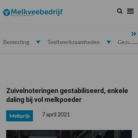
Spring
Door
Spring
Spring
naar
naar
naar
naar
Zoeken...
Zoek
Melkveebedrijf.nl
de
de
de
de
hoofdnavigatie
hoofd
eerste
voettekst
inhoud
sidebar
Bemesting
Teeltwerkzaamheden
Gezond
Zuivelnoteringen gestabiliseerd, enkele
daling bij vol melkpoeder
7 april 2021
Melkprijs