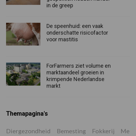
in de greep
De speenhuid: een vaak
onderschatte risicofactor
voor mastitis
ForFarmers ziet volume en
marktaandeel groeien in
krimpende Nederlandse
markt
Themapagina's
Diergezondheid
Bemesting
Fokkerij
Melkv